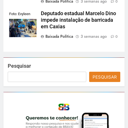
Baixada Política
3 semanas ago
0
Deputado estadual Marcelo Dino
Foto: Evyleen
impede instalação de barricada
Freitas
em Caxias
Baixada Política
3 semanas ago
0
Pesquisar
PESQUISAR