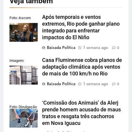
Veja também
Após temporais e ventos
Foto: Ascom
extremos, Rio pode ganhar plano
Alerj
integrado para enfrentar
impactos do El Niño
Baixada Política
1 semana ago
0
Casa Fluminense cobra planos de
Imagem:
adaptação climática após ventos
Reprodução
de mais de 100 km/h no Rio
Baixada Política
1 semana ago
0
‘Comissão dos Animais’ da Alerj
Foto: Divulgação
prende homem acusado de maus
tratos e resgata três cachorros
em Nova Iguacu