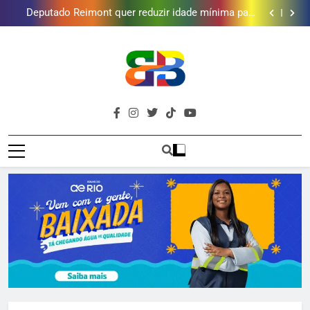
Deputado Reimont quer reduzir idade mínima para
mulheres receberem o BPC
Gastro Samba reúne Nosso Sentimento e Gustavo
Lins em Nova Iguaçu neste fim de semana
Shopping Grande Rio sorteia MacBook e oferece
vinho em campanha de Dia dos Pais
Obra garante a preservação de 190 milhões de litros
de água por ano na Baixada Fluminense
Deputado Reimont quer reduzir idade mínima para
mulheres receberem o BPC
Gastro Samba reúne Nosso Sentimento e Gustavo
Lins em Nova Iguaçu neste fim de semana
Shopping Grande Rio sorteia MacBook e oferece
vinho em campanha de Dia dos Pais
Obra garante a preservação de 190 milhões de litros
Brava
de água por ano na Baixada Fluminense
Deputado Reimont quer reduzir idade mínima para
Baixada Fluminense Em Destaque!
mulheres receberem o BPC
Baixada