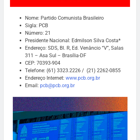
Nome: Partido Comunista Brasileiro
Sigla: PCB
Número: 21
Presidente Nacional: Edmilson Silva Costa*
Endereço: SDS, Bl. R, Ed. Venâncio “V”, Salas
311 – Asa Sul – Brasília-DF
CEP: 70393-904
Telefone: (61) 3323.2226 / (21) 2262-0855
Endereço Internet:
www.pcb.org.br
Email:
pcb@pcb.org.br