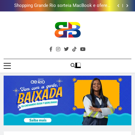
Gastro Samba reúne Nosso Sentimento e Gustavo
Lins em Nova Iguaçu neste fim de semana
Shopping Grande Rio sorteia MacBook e oferece
vinho em campanha de Dia dos Pais
Obra garante a preservação de 190 milhões de litros
de água por ano na Baixada Fluminense
Deputado Reimont quer reduzir idade mínima para
mulheres receberem o BPC
Gastro Samba reúne Nosso Sentimento e Gustavo
Lins em Nova Iguaçu neste fim de semana
Shopping Grande Rio sorteia MacBook e oferece
vinho em campanha de Dia dos Pais
Obra garante a preservação de 190 milhões de litros
de água por ano na Baixada Fluminense
Deputado Reimont quer reduzir idade mínima para
Brava
mulheres receberem o BPC
Baixada Fluminense Em Destaque!
Baixada