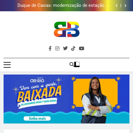
Duque de Caxias: modernização de estação de
tratamento reforça abastecimento de água
Guanabara tem diversas opções de vinhos para
presentear o seu pai. Descubra como escolher o que
Gastro Samba reúne Nosso Sentimento e Gustavo
mais combina com ele
Lins em Nova Iguaçu neste fim de semana
Japeri renova termo de concessão do Campo de
Golfe e fortalece projeto que atende 140 crianças
Duque de Caxias: modernização de estação de
tratamento reforça abastecimento de água
Guanabara tem diversas opções de vinhos para
presentear o seu pai. Descubra como escolher o que
Gastro Samba reúne Nosso Sentimento e Gustavo
mais combina com ele
Lins em Nova Iguaçu neste fim de semana
Brava
Baixada Fluminense Em Destaque!
Baixada