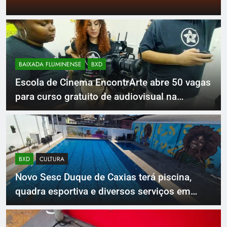
Ludmilla e Belo
BAIXADA FLUMINENSE
BXD
Escola de Cinema EncontrArte abre 50 vagas
para curso gratuito de audiovisual na
Baixada Fluminense
BXD
CULTURA
Novo Sesc Duque de Caxias terá piscina,
quadra esportiva e diversos serviços em
meio a infraestrutura sustentável