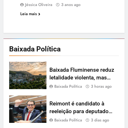
Jéssica Oliveira
3 anos ago
Leia mais
Baixada
Política
Baixada Fluminense reduz
letalidade violenta, mas
ainda registra mais de mil
Baixada Política
3 horas ago
vítimas em 2025, aponta
Firjan
Reimont é candidato à
reeleição para deputado
federal pelo PT do Rio de
Baixada Política
3 dias ago
Janeiro