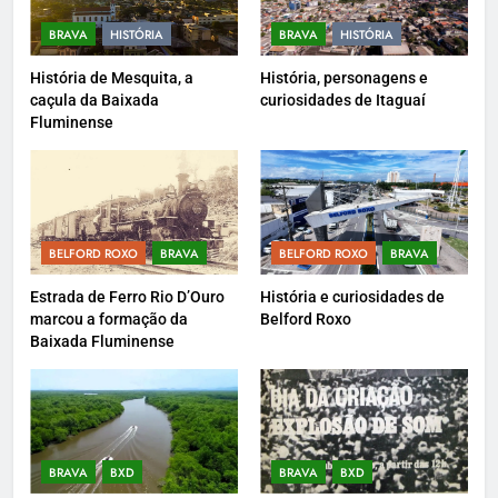
BRAVA
HISTÓRIA
BRAVA
HISTÓRIA
História de Mesquita, a
História, personagens e
caçula da Baixada
curiosidades de Itaguaí
Fluminense
BELFORD ROXO
BRAVA
BELFORD ROXO
BRAVA
Estrada de Ferro Rio D’Ouro
História e curiosidades de
marcou a formação da
Belford Roxo
Baixada Fluminense
BRAVA
BXD
BRAVA
BXD