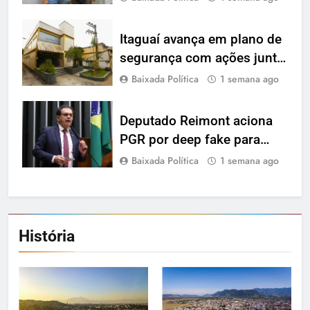
projetos e fortalecer
parcerias para Japeri
Itaguaí avança em plano de
segurança com ações junto
às polícias Civil e Militar
Baixada Política
1 semana ago
Deputado Reimont aciona
PGR por deep fake para
favorecer candidatura de
Baixada Política
1 semana ago
Flávio Bolsonaro
História