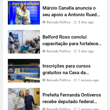
Márcio Canella anuncia o
seu apoio a Antonio Rueda
para deputado federal
Baixada Política
3 dias ago
Belford Roxo conclui
capacitação para fortalecer
notificações de acidentes
Baixada Política
3 dias ago
de trabalho no Hospital
Municipal
Inscrições para cursos
gratuitos na Casa da
Juventude de Nilópolis vão
Baixada Política
1 semana ago
até sexta-feira (31)
Prefeita Fernanda Ontiveros
recebe deputado federal
Daniel Soranz para discutir
Baixada Política
1 semana ago