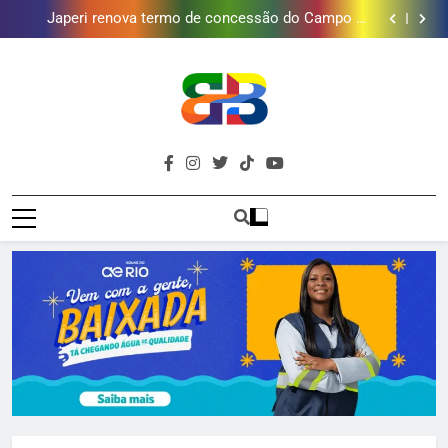
Japeri renova termo de concessão do Campo de
Golfe e fortalece projeto que atende 140 crianças
Duque de Caxias: modernização de estação de
tratamento reforça abastecimento de água
Guanabara tem diversas opções de vinhos para
presentear o seu pai. Descubra como escolher o que
Gastro Samba reúne Nosso Sentimento e Gustavo
mais combina com ele
Lins em Nova Iguaçu neste fim de semana
Japeri renova termo de concessão do Campo de
Golfe e fortalece projeto que atende 140 crianças
Duque de Caxias: modernização de estação de
tratamento reforça abastecimento de água
Guanabara tem diversas opções de vinhos para
presentear o seu pai. Descubra como escolher o que
Gastro Samba reúne Nosso Sentimento e Gustavo
Brava
mais combina com ele
Lins em Nova Iguaçu neste fim de semana
Baixada Fluminense Em Destaque!
Baixada