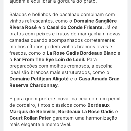
ajudam a equilibrar a gordura do prato.
Saladas e bolinhos de bacalhau combinam com
vinhos refrescantes, como o
Domaine Sanglière
Rivera Rosé
e o
Casal do Conde Frisante
. Já os
pratos com peixes e frutos do mar ganham novas
camadas quando acompanhados corretamente:
molhos cítricos pedem vinhos brancos leves e
frescos, como o
La Rose Gadis Bordeaux Blanc
e
o
Far From The Eye Loin de Loeil.
Para
preparações com molhos cremosos, a escolha
ideal são brancos mais estruturados, como o
Domaine Petitjean Aligoté
e o
Casa Amada Gran
Reserva Chardonnay.
E para quem prefere inovar na ceia com um pernil
de cordeiro, tintos clássicos como
Bordeaux
Marquis de Beleville
,
Bordeaux La Rose Gadis
e
Court Rollan Pater
garantem uma harmonização
mais elegante e memorável.