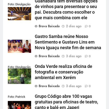
Guanabara tem diversas opções
Foto: Divulgação
de vinhos para presentear o seu
pai. Descubra como escolher o
que mais combina com ele
Brava Baixada
2 dias ago
0
Gastro Samba reúne Nosso
Sentimento e Gustavo Lins em
Nova Iguaçu neste fim de semana
Brava Baixada
3 dias ago
0
Onda Verde realiza oficina de
Foto: Divulgação
fotografia e conservação
ambiental em Xerém
Brava Baixada
3 dias ago
0
Grupo Código abre 100 vagas
Foto: Patrick
gratuitas para oficinas de teatro,
Lima
canto e balé em Japeri