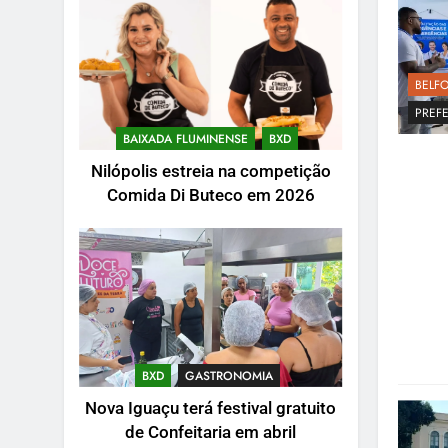
BELF
PREFE
BAIXADA FLUMINENSE
BXD
Nilópolis estreia na competição
Comida Di Buteco em 2026
BXD
GASTRONOMIA
Nova Iguaçu terá festival gratuito
de Confeitaria em abril