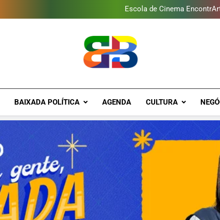
Escola de Cinema EncontrArte
Programa ambiental arreca
Novo Sesc Duque de Caxias terá
Baixada Fluminense reduz 
Escola de Cinema EncontrArte
Programa ambiental arreca
Novo Sesc Duque de Caxias terá
Brava Baixad
Baixada Fluminense Em Destaque!
BAIXADA POLÍTICA
AGENDA
CULTURA
NEGÓ