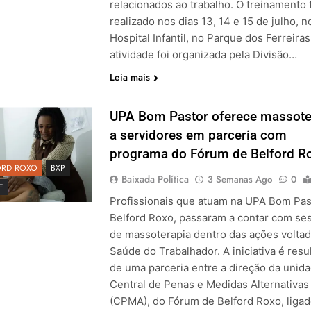
relacionados ao trabalho. O treinamento 
realizado nos dias 13, 14 e 15 de julho, n
Hospital Infantil, no Parque dos Ferreiras
atividade foi organizada pela Divisão…
Leia mais
UPA Bom Pastor oferece massote
a servidores em parceria com
programa do Fórum de Belford R
ORD ROXO
BXP
Baixada Política
3 Semanas Ago
0
E
Profissionais que atuam na UPA Bom Pas
Belford Roxo, passaram a contar com se
de massoterapia dentro das ações voltad
Saúde do Trabalhador. A iniciativa é resu
de uma parceria entre a direção da unida
Central de Penas e Medidas Alternativas
(CPMA), do Fórum de Belford Roxo, ligad