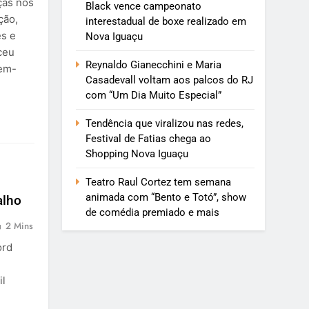
ças nos
Black vence campeonato
ção,
interestadual de boxe realizado em
es e
Nova Iguaçu
ceu
Reynaldo Gianecchini e Maria
bem-
Casadevall voltam aos palcos do RJ
com “Um Dia Muito Especial”
Tendência que viralizou nas redes,
Festival de Fatias chega ao
Shopping Nova Iguaçu
Teatro Raul Cortez tem semana
animada com “Bento e Totó”, show
alho
de comédia premiado e mais
2 Mins
ord
il