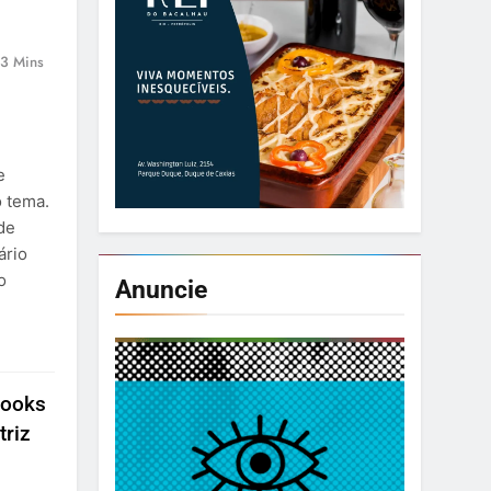
3 Mins
e
o tema.
de
ário
o
Anuncie
looks
triz