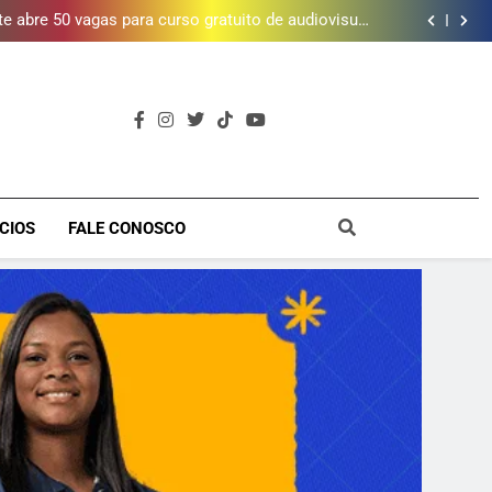
vítimas em 2025, aponta Firjan
 abre 50 vagas para curso gratuito de audiovisual
na Baixada Fluminense
da mais de 2 mil litros de óleo de cozinha usado e
amplia rede de coleta em 18 municípios
 piscina, quadra esportiva e diversos serviços em
meio a infraestrutura sustentável
letalidade violenta, mas ainda registra mais de mil
vítimas em 2025, aponta Firjan
 abre 50 vagas para curso gratuito de audiovisual
na Baixada Fluminense
da mais de 2 mil litros de óleo de cozinha usado e
amplia rede de coleta em 18 municípios
 piscina, quadra esportiva e diversos serviços em
meio a infraestrutura sustentável
a
CIOS
FALE CONOSCO