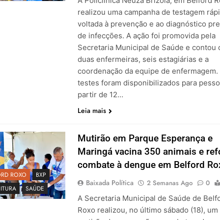
A Policlínica Neuza Brizola, em Belford R
realizou uma campanha de testagem ráp
voltada à prevenção e ao diagnóstico pr
de infecções. A ação foi promovida pela
Secretaria Municipal de Saúde e contou
duas enfermeiras, seis estagiárias e a
coordenação da equipe de enfermagem.
testes foram disponibilizados para pesso
partir de 12…
Leia mais
Mutirão em Parque Esperança e
Maringá vacina 350 animais e ref
combate à dengue em Belford Ro
ORD ROXO
BXP
Baixada Política
2 Semanas Ago
0
ITURA
SAÚDE
A Secretaria Municipal de Saúde de Belf
Roxo realizou, no último sábado (18), um