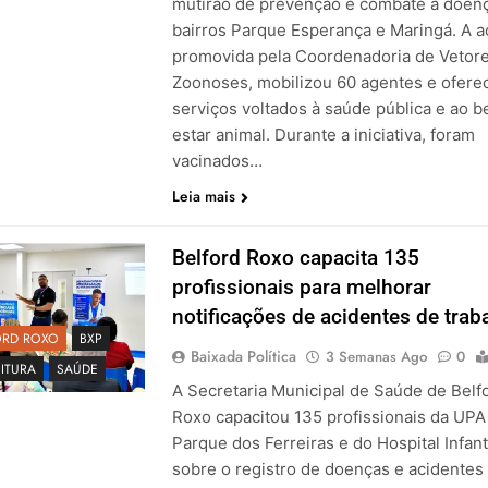
mutirão de prevenção e combate a doen
bairros Parque Esperança e Maringá. A a
promovida pela Coordenadoria de Vetor
Zoonoses, mobilizou 60 agentes e ofere
serviços voltados à saúde pública e ao 
estar animal. Durante a iniciativa, foram
vacinados…
Leia mais
Belford Roxo capacita 135
profissionais para melhorar
notificações de acidentes de trab
ORD ROXO
BXP
Baixada Política
3 Semanas Ago
0
ITURA
SAÚDE
A Secretaria Municipal de Saúde de Belf
Roxo capacitou 135 profissionais da UPA
Parque dos Ferreiras e do Hospital Infant
sobre o registro de doenças e acidentes