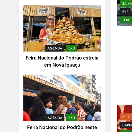
BAIX
BXP
TERCE
AGENDA
BXD
Feira Nacional do Podrão estreia
em Nova Iguaçu
BELF
AGENDA
BXD
CARN
Feira Nacional do Podrão neste