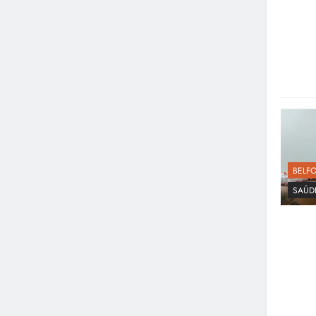
BELF
SAÚD