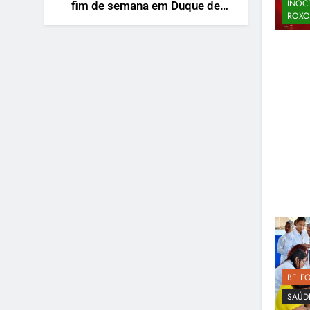
INOC
fim de semana em Duque de
ROXO
Caxias
BELF
SAÚD