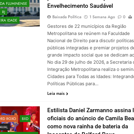
ADA FLUMINENSE
Envelhecimento Saudável
RJ
Baixada Política
1 Semana Ago
0
IRA IDADE
Gestores de 22 municípios da Região
Metropolitana se reúnem na Faculdade
Nacional de Direito para discutir políticas
públicas integradas e premiar projetos d
grande impacto social que se dedicam a
No dia 29 de julho de 2026, a Secretaria 
Integração Metropolitana realiza o semin
Cidades para Todas as Idades: Integrand
Políticas Públicas para…
Leia mais
Estilista Daniel Zarmanno assina 
oficiais do anúncio de Camila Bea
ORD ROXO
BXD
como nova rainha de bateria da
AVAL