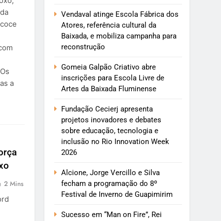
oxo,
ida
Vendaval atinge Escola Fábrica dos
ecoce
Atores, referência cultural da
Baixada, e mobiliza campanha para
reconstrução
 com
Gomeia Galpão Criativo abre
 Os
inscrições para Escola Livre de
as a
Artes da Baixada Fluminense
Fundação Cecierj apresenta
projetos inovadores e debates
sobre educação, tecnologia e
inclusão no Rio Innovation Week
orça
2026
xo
Alcione, Jorge Vercillo e Silva
fecham a programação do 8º
2 Mins
Festival de Inverno de Guapimirim
ord
Sucesso em “Man on Fire”, Rei