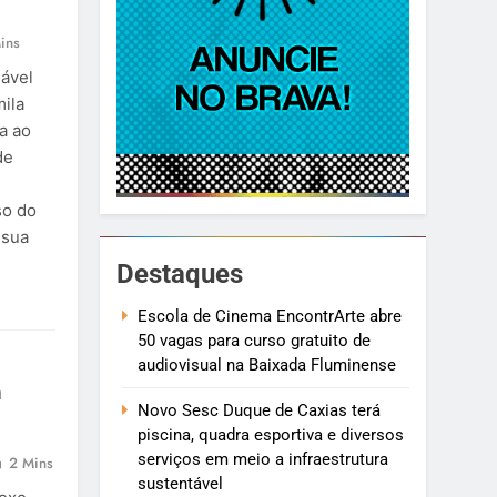
ins
sável
mila
a ao
de
so do
 sua
Destaques
Escola de Cinema EncontrArte abre
50 vagas para curso gratuito de
audiovisual na Baixada Fluminense
m
Novo Sesc Duque de Caxias terá
piscina, quadra esportiva e diversos
serviços em meio a infraestrutura
2 Mins
sustentável