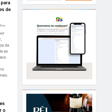
 para
tes de
Mins
por
,
pa da
da ao
 aos
 no
nais.
es
r o