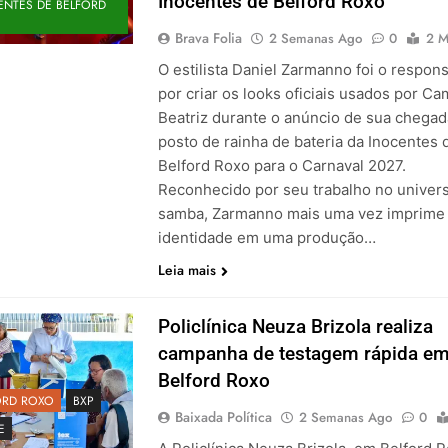
Inocentes de Belford Roxo
ENTES DE BELFORD
Brava Folia
2 Semanas Ago
0
2 M
O estilista Daniel Zarmanno foi o respon
por criar os looks oficiais usados por Ca
Beatriz durante o anúncio de sua chegad
posto de rainha de bateria da Inocentes 
Belford Roxo para o Carnaval 2027.
Reconhecido por seu trabalho no univer
samba, Zarmanno mais uma vez imprime
identidade em uma produção…
Leia mais
Policlínica Neuza Brizola realiza
campanha de testagem rápida e
Belford Roxo
ORD ROXO
BXP
Baixada Política
2 Semanas Ago
0
E