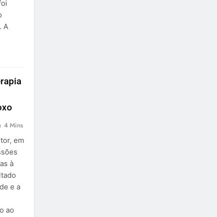
foi
o
. A
rapia
oxo
4 Mins
tor, em
ssões
as à
ltado
de e a
o ao