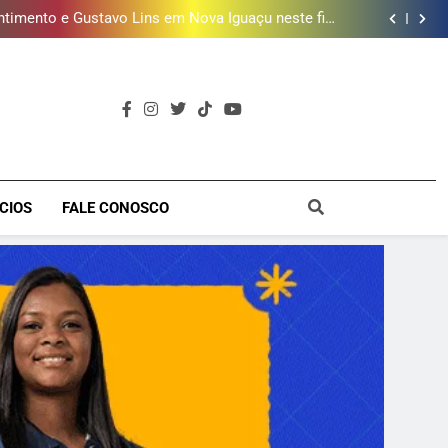
uzir idade mínima para mulheres receberem o BPC
timento e Gustavo Lins em Nova Iguaçu neste fim
de semana
 MacBook e oferece vinho em campanha de Dia dos
Pais
e 190 milhões de litros de água por ano na Baixada
Fluminense
uzir idade mínima para mulheres receberem o BPC
timento e Gustavo Lins em Nova Iguaçu neste fim
de semana
 MacBook e oferece vinho em campanha de Dia dos
Pais
e 190 milhões de litros de água por ano na Baixada
Fluminense
uzir idade mínima para mulheres receberem o BPC
a
CIOS
FALE CONOSCO