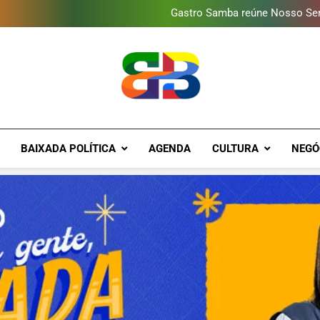
Deputado Reimont quer red
Gastro Samba reúne Nosso Sen
Shopping Grande Rio sorteia
Obra garante a preservação d
Deputado Reimont quer red
Gastro Samba reúne Nosso Sen
Shopping Grande Rio sorteia
Obra garante a preservação d
Deputado Reimont quer red
Brava Baixad
Baixada Fluminense Em Destaque!
BAIXADA POLÍTICA
AGENDA
CULTURA
NEGÓ