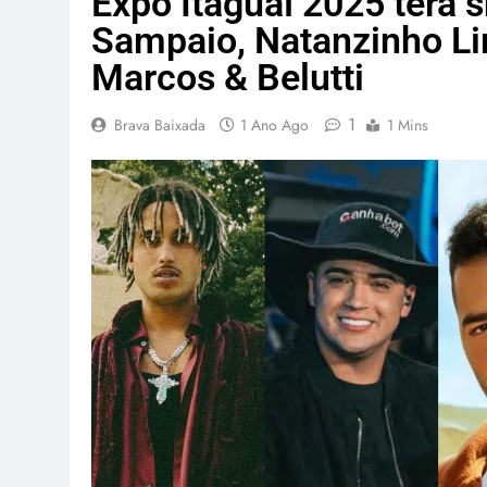
Expo Itaguaí 2025 terá 
Sampaio, Natanzinho Li
Marcos & Belutti
1
Brava Baixada
1 Ano Ago
1 Mins