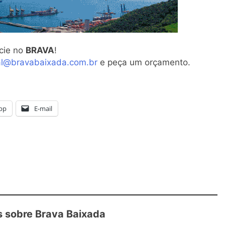
cie no
BRAVA
!
al@bravabaixada.com.br
e peça um orçamento.
pp
E-mail
 sobre Brava Baixada