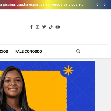
 piscina, quadra esportiva e diversos serviços em
meio a infraestrutura sustentável
brica dos Atores, referência cultural da Baixada, e
mobiliza campanha para reconstrução
e inscrições para Escola Livre de Artes da Baixada
Fluminense
da mais de 2 mil litros de óleo de cozinha usado e
amplia rede de coleta em 18 municípios
 piscina, quadra esportiva e diversos serviços em
meio a infraestrutura sustentável
brica dos Atores, referência cultural da Baixada, e
mobiliza campanha para reconstrução
e inscrições para Escola Livre de Artes da Baixada
Fluminense
a
CIOS
FALE CONOSCO