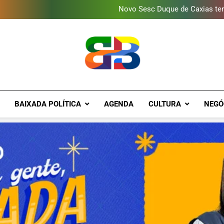
Novo Sesc Duque de Caxias terá
Vendaval atinge Escola Fá
Gomeia Galpão Criativo abr
Programa ambiental arreca
Novo Sesc Duque de Caxias terá
Vendaval atinge Escola Fá
Gomeia Galpão Criativo abr
Brava Baixad
Baixada Fluminense Em Destaque!
BAIXADA POLÍTICA
AGENDA
CULTURA
NEGÓ