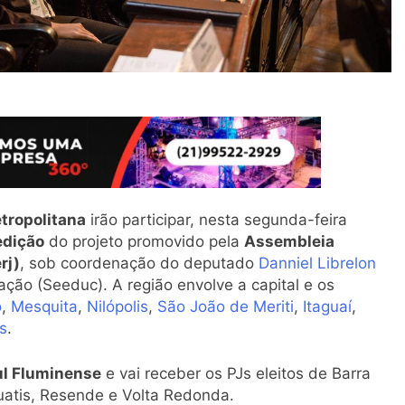
tropolitana
irão participar, nesta segunda-feira
edição
do projeto promovido pela
Assembleia
rj)
, sob coordenação do deputado
Danniel Librelon
ção (Seeduc). A região envolve a capital e os
o
,
Mesquita
,
Nilópolis
,
São João de Meriti
,
Itaguaí
,
s
.
ul Fluminense
e vai receber os PJs eleitos de Barra
, Quatis, Resende e Volta Redonda.