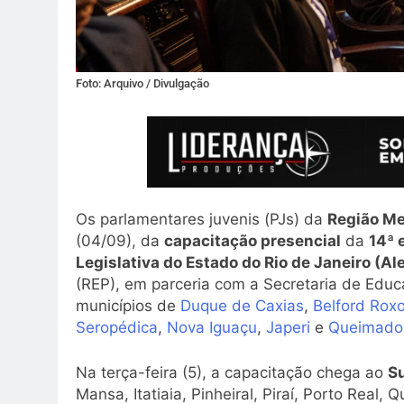
Foto: Arquivo / Divulgação
Os parlamentares juvenis (PJs) da
Região Me
(04/09), da
capacitação presencial
da
14ª 
Legislativa do Estado do Rio de Janeiro (Ale
(REP), em parceria com a Secretaria de Educa
municípios de
Duque de Caxias
,
Belford Rox
Seropédica
,
Nova Iguaçu
,
Japeri
e
Queimado
Na terça-feira (5), a capacitação chega ao
S
Mansa, Itatiaia, Pinheiral, Piraí, Porto Real