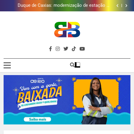
Duque de Caxias: modernização de estação de
tratamento reforça abastecimento de água
Guanabara tem diversas opções de vinhos para
presentear o seu pai. Descubra como escolher o que
Gastro Samba reúne Nosso Sentimento e Gustavo
mais combina com ele
Lins em Nova Iguaçu neste fim de semana
Japeri renova termo de concessão do Campo de
Golfe e fortalece projeto que atende 140 crianças
Duque de Caxias: modernização de estação de
tratamento reforça abastecimento de água
Guanabara tem diversas opções de vinhos para
presentear o seu pai. Descubra como escolher o que
Gastro Samba reúne Nosso Sentimento e Gustavo
mais combina com ele
Lins em Nova Iguaçu neste fim de semana
Brava
Baixada Fluminense Em Destaque!
Baixada