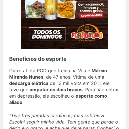
Benefícios do esporte
Outro atleta PCD que treina na Vila é
Márcio
Miranda Nunes
, de 47 anos. Vítima de uma
descarga elétrica
de 13 mil volts em 2011, ele
teve que
amputar os dois braços
. Para não entrar
em depressão, ele escolheu o
esporte como
aliado
.
“Tive três paradas cardíacas, mas sobrevivi.
Escolhi seguir minha vida. Tem gente que perde o
dedo e o braço, e acha que deve parar. Conheci o