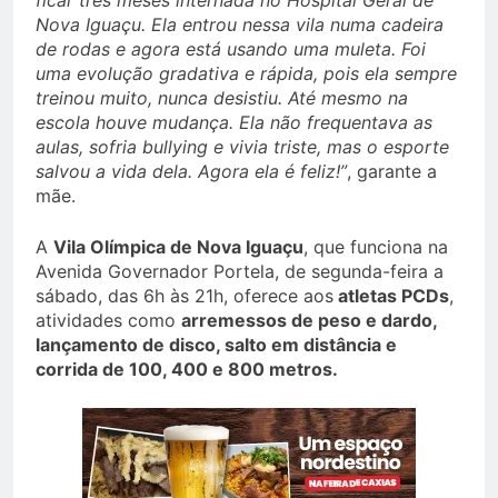
ficar três meses internada no Hospital Geral de
Nova Iguaçu. Ela entrou nessa vila numa cadeira
de rodas e agora está usando uma muleta. Foi
uma evolução gradativa e rápida, pois ela sempre
treinou muito, nunca desistiu. Até mesmo na
escola houve mudança. Ela não frequentava as
aulas, sofria bullying e vivia triste, mas o esporte
salvou a vida dela. Agora ela é feliz!”
, garante a
mãe.
A
Vila Olímpica de Nova Iguaçu
, que funciona na
Avenida Governador Portela, de segunda-feira a
sábado, das 6h às 21h, oferece aos
atletas PCDs
,
atividades como
arremessos de peso e dardo,
lançamento de disco, salto em distância e
corrida de 100, 400 e 800 metros.