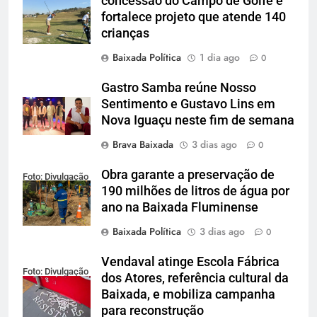
concessão do Campo de Golfe e
Cardoso
fortalece projeto que atende 140
crianças
Baixada Política
1 dia ago
0
Gastro Samba reúne Nosso
Sentimento e Gustavo Lins em
Nova Iguaçu neste fim de semana
Brava Baixada
3 dias ago
0
Obra garante a preservação de
Foto: Divulgação
190 milhões de litros de água por
ano na Baixada Fluminense
Baixada Política
3 dias ago
0
Vendaval atinge Escola Fábrica
Foto: Divulgação
dos Atores, referência cultural da
Baixada, e mobiliza campanha
para reconstrução