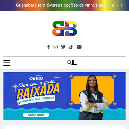
Obra garante a preservação de 190 milhões de litros
de água por ano na Baixada Fluminense
Guanabara tem diversas opções de vinhos para
presentear o seu pai. Descubra como escolher o que
Gastro Samba reúne Nosso Sentimento e Gustavo
mais combina com ele
Lins em Nova Iguaçu neste fim de semana
Shopping Grande Rio sorteia MacBook e oferece
vinho em campanha de Dia dos Pais
Obra garante a preservação de 190 milhões de litros
de água por ano na Baixada Fluminense
Guanabara tem diversas opções de vinhos para
presentear o seu pai. Descubra como escolher o que
Gastro Samba reúne Nosso Sentimento e Gustavo
mais combina com ele
Lins em Nova Iguaçu neste fim de semana
Shopping Grande Rio sorteia MacBook e oferece
Brava
vinho em campanha de Dia dos Pais
Obra garante a preservação de 190 milhões de litros
Baixada Fluminense Em Destaque!
de água por ano na Baixada Fluminense
Baixada