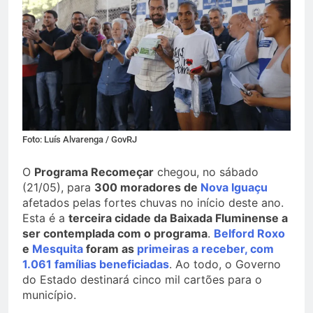
Foto: Luís Alvarenga / GovRJ
O
Programa Recomeçar
chegou, no sábado
(21/05), para
300 moradores de
Nova Iguaçu
afetados pelas fortes chuvas no início deste ano.
Esta é a
terceira cidade da Baixada Fluminense a
ser contemplada com o programa
.
Belford Roxo
e
Mesquita
foram as
primeiras a receber, com
1.061 famílias beneficiadas
. Ao todo, o Governo
do Estado destinará cinco mil cartões para o
município.