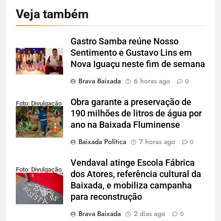
Veja também
Gastro Samba reúne Nosso
Sentimento e Gustavo Lins em
Nova Iguaçu neste fim de semana
Brava Baixada
6 horas ago
0
Obra garante a preservação de
Foto: Divulgação
190 milhões de litros de água por
ano na Baixada Fluminense
Baixada Política
7 horas ago
0
Vendaval atinge Escola Fábrica
Foto: Divulgação
dos Atores, referência cultural da
Baixada, e mobiliza campanha
para reconstrução
Brava Baixada
2 dias ago
0