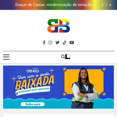
Golfe e fortalece projeto que atende 140 crianças
Duque de Caxias: modernização de estação de
tratamento reforça abastecimento de água
Guanabara tem diversas opções de vinhos para
presentear o seu pai. Descubra como escolher o que
Gastro Samba reúne Nosso Sentimento e Gustavo
mais combina com ele
Lins em Nova Iguaçu neste fim de semana
Japeri renova termo de concessão do Campo de
Golfe e fortalece projeto que atende 140 crianças
Duque de Caxias: modernização de estação de
tratamento reforça abastecimento de água
Guanabara tem diversas opções de vinhos para
presentear o seu pai. Descubra como escolher o que
Gastro Samba reúne Nosso Sentimento e Gustavo
Brava
mais combina com ele
Lins em Nova Iguaçu neste fim de semana
Baixada Fluminense Em Destaque!
Baixada