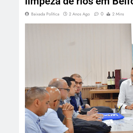
limpeza de rios em Belf
0
Baixada Política
2 Anos Ago
2 Mins