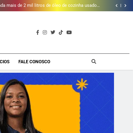
e inscrições para Escola Livre de Artes da Baixada
Fluminense
da mais de 2 mil litros de óleo de cozinha usado e
amplia rede de coleta em 18 municípios
 piscina, quadra esportiva e diversos serviços em
meio a infraestrutura sustentável
brica dos Atores, referência cultural da Baixada, e
mobiliza campanha para reconstrução
e inscrições para Escola Livre de Artes da Baixada
Fluminense
da mais de 2 mil litros de óleo de cozinha usado e
amplia rede de coleta em 18 municípios
 piscina, quadra esportiva e diversos serviços em
meio a infraestrutura sustentável
brica dos Atores, referência cultural da Baixada, e
mobiliza campanha para reconstrução
e inscrições para Escola Livre de Artes da Baixada
a
Fluminense
CIOS
FALE CONOSCO