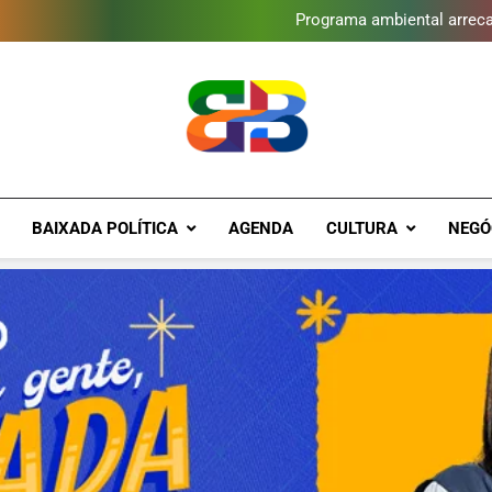
Gomeia Galpão Criativo abr
Programa ambiental arreca
Novo Sesc Duque de Caxias terá
Vendaval atinge Escola Fá
Gomeia Galpão Criativo abr
Programa ambiental arreca
Novo Sesc Duque de Caxias terá
Vendaval atinge Escola Fá
Gomeia Galpão Criativo abr
Brava Baixad
Baixada Fluminense Em Destaque!
BAIXADA POLÍTICA
AGENDA
CULTURA
NEGÓ