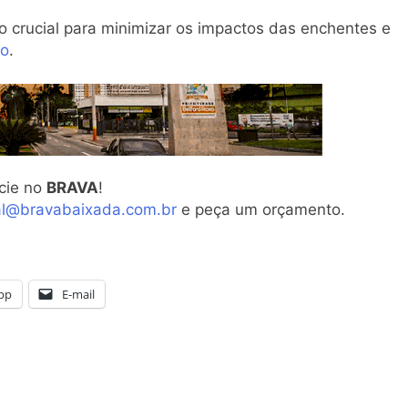
o crucial para minimizar os impactos das enchentes e
xo
.
cie no
BRAVA
!
al@bravabaixada.com.br
e peça um orçamento.
pp
E-mail