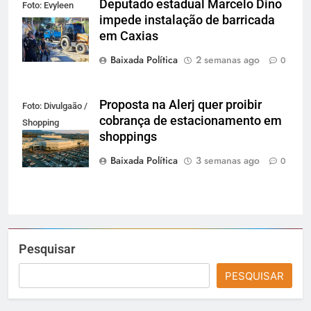
Deputado estadual Marcelo Dino
Foto: Evyleen
impede instalação de barricada
Freitas
em Caxias
Baixada Política
2 semanas ago
0
Proposta na Alerj quer proibir
Foto: Divulgaão /
cobrança de estacionamento em
Shopping
shoppings
Grande Rio
Baixada Política
3 semanas ago
0
Pesquisar
PESQUISAR