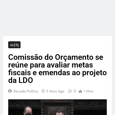
ALERJ
Comissão do Orçamento se
reúne para avaliar metas
fiscais e emendas ao projeto
da LDO
0
Baixada Política
5 Anos Ago
1 Mins