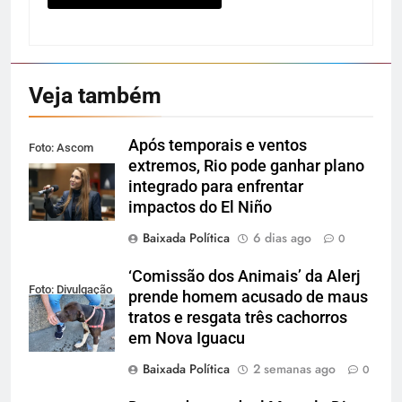
Veja também
Após temporais e ventos
Foto: Ascom
extremos, Rio pode ganhar plano
Alerj
integrado para enfrentar
impactos do El Niño
Baixada Política
6 dias ago
0
‘Comissão dos Animais’ da Alerj
Foto: Divulgação
prende homem acusado de maus
tratos e resgata três cachorros
em Nova Iguacu
Baixada Política
2 semanas ago
0