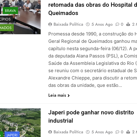
retomada das obras do Hospital 
BRAVA
Queimados
CÍPIOS
Baixada Política
5 Anos Ago
0
2 
MADOS
Promessa desde 1990, a construção do H
Geral Regional de Queimados ganhou m
capítulo nesta segunda-feira (06/12). A 
da deputada Alana Passos (PSL), a Comi
Saúde da Assembleia Legislativa do Rio (
se reuniu com o secretário estadual de 
Alexandre Chieppe, para discutir a reto
das obras da unidade, que estão…
Leia mais
Japeri pode ganhar novo distrito
industrial
Baixada Política
5 Anos Ago
0
2 
A
JAPERI