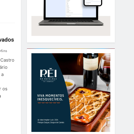
ovados
Mins
 Castro
ário
 a
r os
a