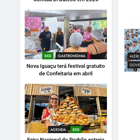
BXD
GASTRONOMIA
ALERJ
GOVE
Nova Iguaçu terá festival gratuito
de Confeitaria em abril
AGENDA
BXD
Feira Nacional do Podrão estreia