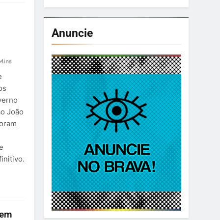
Anuncie
Mins
e
os
verno
ão João
foram
e
nitivo.
tem