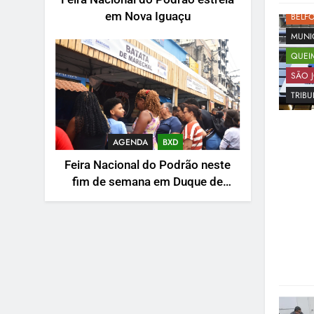
em Nova Iguaçu
BELF
MUNI
QUEI
SÃO J
TRIB
AGENDA
BXD
Feira Nacional do Podrão neste
fim de semana em Duque de
Caxias