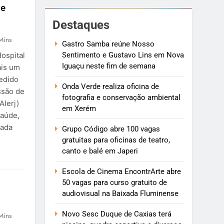
de
Destaques
Mins
Gastro Samba reúne Nosso
Sentimento e Gustavo Lins em Nova
ospital
Iguaçu neste fim de semana
ais um
pedido
Onda Verde realiza oficina de
ssão de
fotografia e conservação ambiental
Alerj)
em Xerém
Saúde,
mada
Grupo Código abre 100 vagas
gratuitas para oficinas de teatro,
canto e balé em Japeri
Escola de Cinema EncontrArte abre
50 vagas para curso gratuito de
audiovisual na Baixada Fluminense
Novo Sesc Duque de Caxias terá
Mins