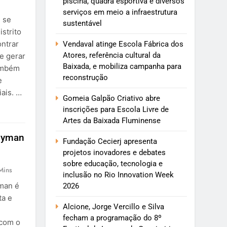
piscina, quadra esportiva e diversos
serviços em meio a infraestrutura
i se
sustentável
strito
ontrar
Vendaval atinge Escola Fábrica dos
Atores, referência cultural da
e gerar
Baixada, e mobiliza campanha para
Também
reconstrução
e
iais. …
Gomeia Galpão Criativo abre
inscrições para Escola Livre de
Artes da Baixada Fluminense
ndyman
Fundação Cecierj apresenta
projetos inovadores e debates
sobre educação, tecnologia e
Mins
inclusão no Rio Innovation Week
man é
2026
ta e
Alcione, Jorge Vercillo e Silva
fecham a programação do 8º
 com o