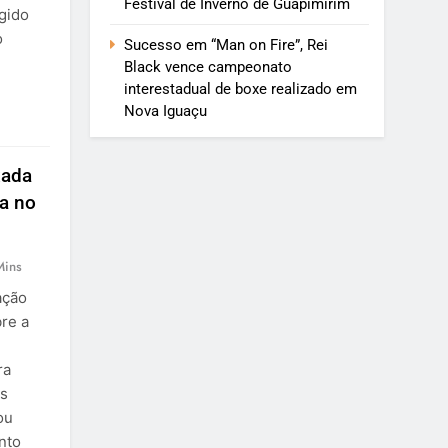
Festival de Inverno de Guapimirim
gido
o
Sucesso em “Man on Fire”, Rei
Black vence campeonato
interestadual de boxe realizado em
Nova Iguaçu
xada
la no
Mins
ação
re a
ra
os
ou
nto