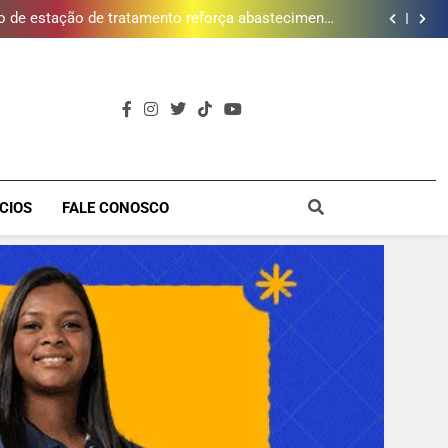
 de estação de tratamento reforça abastecimento
de água
ões de vinhos para presentear o seu pai. Descubra
como escolher o que mais combina com ele
timento e Gustavo Lins em Nova Iguaçu neste fim
de semana
cessão do Campo de Golfe e fortalece projeto que
atende 140 crianças
 de estação de tratamento reforça abastecimento
de água
ões de vinhos para presentear o seu pai. Descubra
como escolher o que mais combina com ele
timento e Gustavo Lins em Nova Iguaçu neste fim
de semana
a
CIOS
FALE CONOSCO