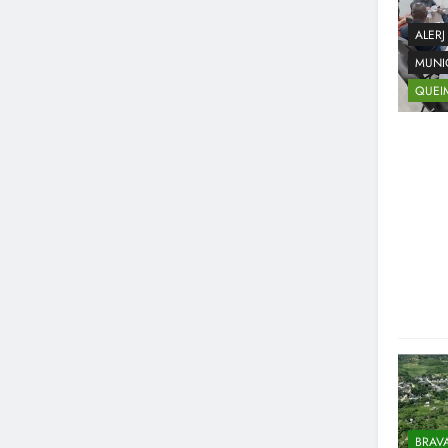
ALERJ
MUNI
QUEI
BRAV