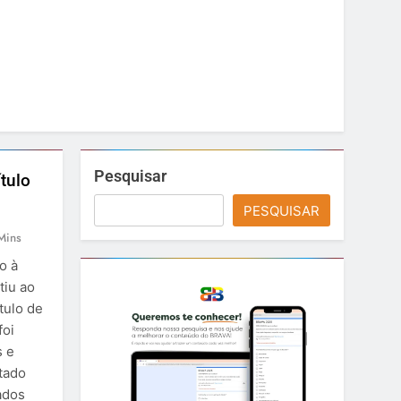
Pesquisar
tulo
PESQUISAR
Mins
o à
tiu ao
tulo de
foi
s e
tado
ados