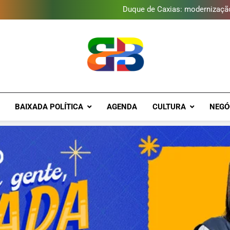
Duque de Caxias: modernização
Guanabara tem diversas opç
Gastro Samba reúne Nosso Sen
Japeri renova termo de con
Duque de Caxias: modernização
Guanabara tem diversas opç
Gastro Samba reúne Nosso Sen
Brava Baixad
Baixada Fluminense Em Destaque!
BAIXADA POLÍTICA
AGENDA
CULTURA
NEGÓ