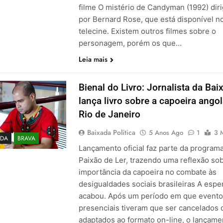
filme O mistério de Candyman (1992) diri
por Bernard Rose, que está disponível n
telecine. Existem outros filmes sobre o
personagem, porém os que…
Leia mais
Bienal do Livro: Jornalista da Bai
lança livro sobre a capoeira ango
Rio de Janeiro
Baixada Política
5 Anos Ago
1
3 
DA
BRAVA
Lançamento oficial faz parte da program
Paixão de Ler, trazendo uma reflexão sob
importância da capoeira no combate às
desigualdades sociais brasileiras A espe
acabou. Após um período em que event
presenciais tiveram que ser cancelados 
adaptados ao formato on-line, o lançame