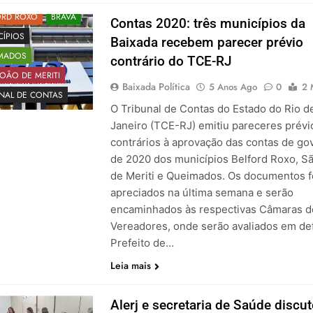
ORD ROXO
BRAVA
Contas 2020: três municípios da
CÍPIOS
Baixada recebem parecer prévio
MADOS
contrário do TCE-RJ
OÃO DE MERITI
Baixada Política
5 Anos Ago
0
2 
UNAL DE CONTAS
O Tribunal de Contas do Estado do Rio d
Janeiro (TCE-RJ) emitiu pareceres prévi
contrários à aprovação das contas de go
de 2020 dos municípios Belford Roxo, S
de Meriti e Queimados. Os documentos 
apreciados na última semana e serão
encaminhados às respectivas Câmaras d
Vereadores, onde serão avaliados em defi
Prefeito de…
Leia mais
Alerj e secretaria de Saúde discu