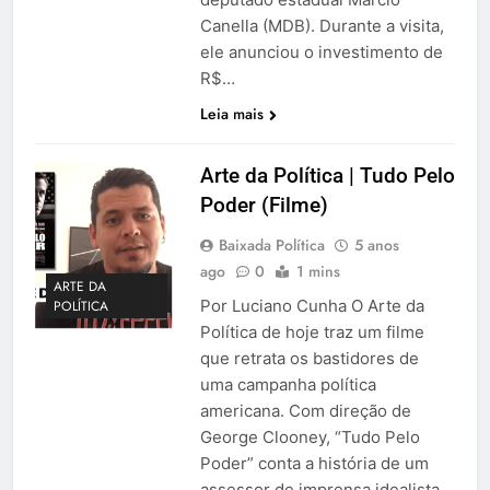
Canella (MDB). Durante a visita,
ele anunciou o investimento de
R$…
Leia mais
Arte da Política | Tudo Pelo
Poder (Filme)
Baixada Política
5 anos
ago
0
1 mins
ARTE DA
Por Luciano Cunha O Arte da
POLÍTICA
Política de hoje traz um filme
que retrata os bastidores de
uma campanha política
americana. Com direção de
George Clooney, “Tudo Pelo
Poder” conta a história de um
assessor de imprensa idealista,