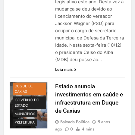
legislativo este ano. Desta vez a
mudança se deu devido ao
licenciamento do vereador
Jackson Wagner (PSD) para
ocupar o cargo de secretário
municipal de Defesa da Terceira
Idade. Nesta sexta-feira (10/12),
o presidente Celso do Alba
(MDB) deu posse ao…
Leia mais
BRAVA
Estado anuncia
DUQUE DE
CAXIAS
investimentos em saúde e
GOVERNO DO
infraestrutura em Duque
ESTADO
de Caxias
MUNICÍPIOS
Baixada Política
5 anos
PREFEITURA
ago
0
4 mins