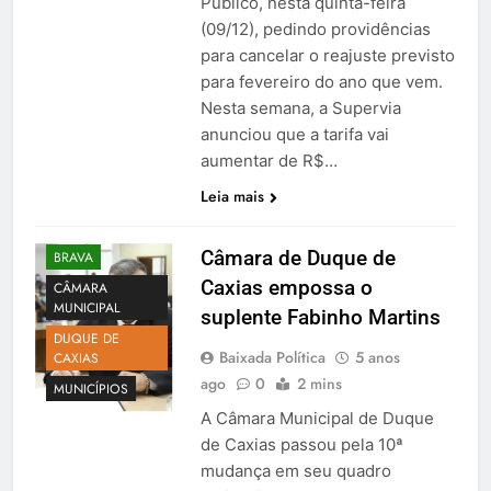
Público, nesta quinta-feira
(09/12), pedindo providências
para cancelar o reajuste previsto
para fevereiro do ano que vem.
Nesta semana, a Supervia
anunciou que a tarifa vai
aumentar de R$…
Leia mais
Câmara de Duque de
BRAVA
Caxias empossa o
CÂMARA
MUNICIPAL
suplente Fabinho Martins
DUQUE DE
Baixada Política
5 anos
CAXIAS
ago
0
2 mins
MUNICÍPIOS
A Câmara Municipal de Duque
de Caxias passou pela 10ª
mudança em seu quadro