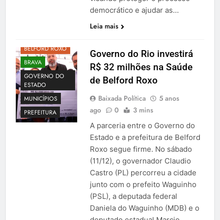
democrático e ajudar as…
Leia mais
BELFORD ROXO
Governo do Rio investirá
BRAVA
R$ 32 milhões na Saúde
GOVERNO DO
de Belford Roxo
ESTADO
Baixada Política
5 anos
MUNICÍPIOS
ago
0
3 mins
PREFEITURA
A parceria entre o Governo do
Estado e a prefeitura de Belford
Roxo segue firme. No sábado
(11/12), o governador Claudio
Castro (PL) percorreu a cidade
junto com o prefeito Waguinho
(PSL), a deputada federal
Daniela do Waguinho (MDB) e o
deputado estadual Marcio