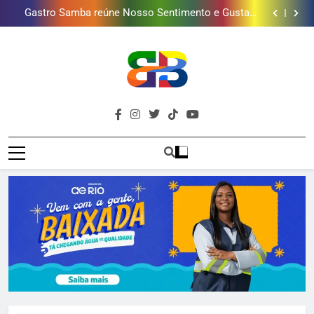
Gastro Samba reúne Nosso Sentimento e Gustavo
mais combina com ele
Lins em Nova Iguaçu neste fim de semana
Shopping Grande Rio sorteia MacBook e oferece
vinho em campanha de Dia dos Pais
Obra garante a preservação de 190 milhões de litros
de água por ano na Baixada Fluminense
Guanabara tem diversas opções de vinhos para
presentear o seu pai. Descubra como escolher o que
Gastro Samba reúne Nosso Sentimento e Gustavo
mais combina com ele
Lins em Nova Iguaçu neste fim de semana
Shopping Grande Rio sorteia MacBook e oferece
vinho em campanha de Dia dos Pais
Obra garante a preservação de 190 milhões de litros
de água por ano na Baixada Fluminense
Brava
Baixada Fluminense Em Destaque!
Baixada