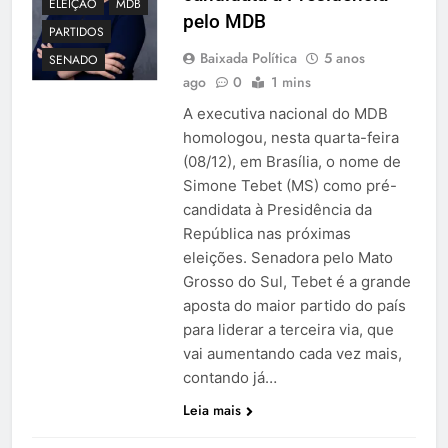
ELEIÇÃO
MDB
pelo MDB
PARTIDOS
Baixada Política
5 anos
SENADO
ago
0
1 mins
A executiva nacional do MDB
homologou, nesta quarta-feira
(08/12), em Brasília, o nome de
Simone Tebet (MS) como pré-
candidata à Presidência da
República nas próximas
eleições. Senadora pelo Mato
Grosso do Sul, Tebet é a grande
aposta do maior partido do país
para liderar a terceira via, que
vai aumentando cada vez mais,
contando já…
Leia mais