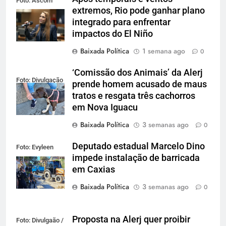
Foto: Ascom
extremos, Rio pode ganhar plano
Alerj
integrado para enfrentar
impactos do El Niño
Baixada Política
1 semana ago
0
‘Comissão dos Animais’ da Alerj
Foto: Divulgação
prende homem acusado de maus
tratos e resgata três cachorros
em Nova Iguacu
Baixada Política
3 semanas ago
0
Deputado estadual Marcelo Dino
Foto: Evyleen
impede instalação de barricada
Freitas
em Caxias
Baixada Política
3 semanas ago
0
Proposta na Alerj quer proibir
Foto: Divulgaão /