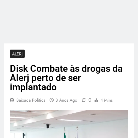
ALERJ
Disk Combate às drogas da
Alerj perto de ser
implantado
0
Baixada Política
3 Anos Ago
4 Mins