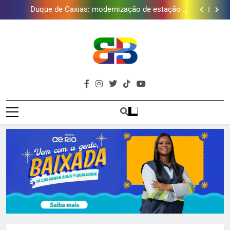
Duque de Caxias: modernização de estação de
tratamento reforça abastecimento de água
Guanabara tem diversas opções de vinhos para
presentear o seu pai. Descubra como escolher o que
Gastro Samba reúne Nosso Sentimento e Gustavo
mais combina com ele
Lins em Nova Iguaçu neste fim de semana
Japeri renova termo de concessão do Campo de
Golfe e fortalece projeto que atende 140 crianças
Duque de Caxias: modernização de estação de
tratamento reforça abastecimento de água
Guanabara tem diversas opções de vinhos para
presentear o seu pai. Descubra como escolher o que
Gastro Samba reúne Nosso Sentimento e Gustavo
mais combina com ele
Lins em Nova Iguaçu neste fim de semana
Brava
Baixada Fluminense Em Destaque!
Baixada