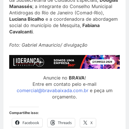
da Subsecretaria de Cuidados Especiais,
Douglas
Manassés
; a integrante do Conselho Municipal
Antidrogas do Rio de Janeiro (Comad-Rio),
Luciana Bicalho
e a coordenadora de abordagem
social do município de Mesquita,
Fabiana
Cavalcanti
.
Foto: Gabriel Amauricio/ divulgação
Anuncie no
BRAVA
!
Entre em contato pelo e-mail
comercial@bravabaixada.com.br
e peça um
orçamento.
Compartilhe isso:
Facebook
Threads
X