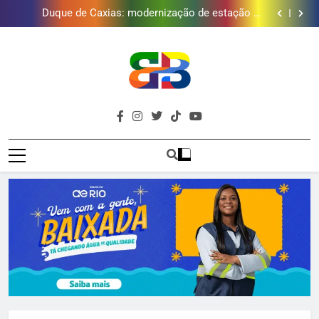
Japeri renova termo de concessão do Campo de
Golfe e fortalece projeto que atende 140 crianças
Duque de Caxias: modernização de estação de
tratamento reforça abastecimento de água
Guanabara tem diversas opções de vinhos para
presentear o seu pai. Descubra como escolher o que
Gastro Samba reúne Nosso Sentimento e Gustavo
mais combina com ele
Lins em Nova Iguaçu neste fim de semana
Japeri renova termo de concessão do Campo de
Golfe e fortalece projeto que atende 140 crianças
Duque de Caxias: modernização de estação de
tratamento reforça abastecimento de água
Guanabara tem diversas opções de vinhos para
presentear o seu pai. Descubra como escolher o que
Gastro Samba reúne Nosso Sentimento e Gustavo
Brava
mais combina com ele
Lins em Nova Iguaçu neste fim de semana
Baixada Fluminense Em Destaque!
Baixada