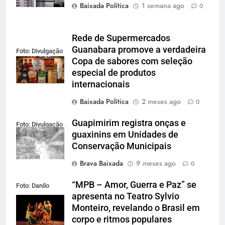
Baixada Política
1 semana ago
0
Rede de Supermercados
Guanabara promove a verdadeira
Foto: Divulgação
Copa de sabores com seleção
especial de produtos
internacionais
Baixada Política
2 meses ago
0
Guapimirim registra onças e
Foto: Divulgação
guaxinins em Unidades de
Conservação Municipais
Brava Baixada
9 meses ago
0
“MPB – Amor, Guerra e Paz” se
Foto: Danilo
apresenta no Teatro Sylvio
Sérgio
Monteiro, revelando o Brasil em
corpo e ritmos populares