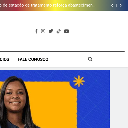
 de estação de tratamento reforça abastecimento
de água
ões de vinhos para presentear o seu pai. Descubra
como escolher o que mais combina com ele
timento e Gustavo Lins em Nova Iguaçu neste fim
de semana
cessão do Campo de Golfe e fortalece projeto que
atende 140 crianças
 de estação de tratamento reforça abastecimento
de água
ões de vinhos para presentear o seu pai. Descubra
como escolher o que mais combina com ele
timento e Gustavo Lins em Nova Iguaçu neste fim
de semana
a
CIOS
FALE CONOSCO