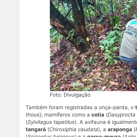
Foto: Divulgação
Também foram registradas a onça-parda, o
thous
); mamíferos como a
cotia
(
Dasyprocta 
(
Sylvilagus tapetilus
). A avifauna é igualmen
tangará
(
Chiroxiphia caudata
), a
araponga
(
(
Spizaetus tyrannus
) e a
garça-moura
(
Arde