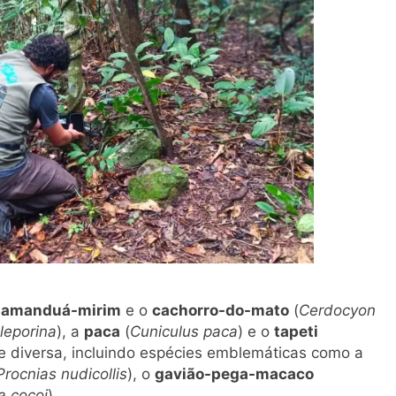
tamanduá-mirim
e o
cachorro-do-mato
(
Cerdocyon
leporina
), a
paca
(
Cuniculus paca
) e o
tapeti
te diversa, incluindo espécies emblemáticas como a
Procnias nudicollis
), o
gavião-pega-macaco
a cocoi
).