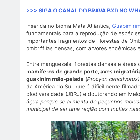
>>> SIGA O CANAL DO BRAVA BXD NO W
Inserida no bioma Mata Atlântica,
Guapimiri
fundamentais para a reprodução de espécies
importantes fragmentos de Florestas de Ombr
ombrófilas densas, com árvores endêmicas 
Entre manguezais, florestas densas e áreas d
mamíferos de grande porte, aves migratória
guaxinim mão-pelada
(
Procyon cancrivorus)
da América do Sul, que é dificilmente filma
biodiversidade (JBRJ) e doutorando em Mei
água porque se alimenta de pequenos molusc
municipal de ser uma região com muitas nasc