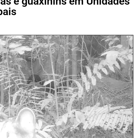
ças e guaxinins em Unidades
pais