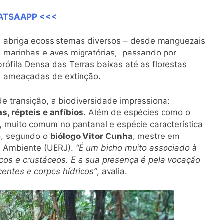
HATSAAPP <<<
m
abriga ecossistemas diversos – desde manguezais
 marinhas e aves migratórias, passando por
ófila Densa das Terras baixas até as florestas
e ameaçadas de extinção.
e transição, a biodiversidade impressiona:
s, répteis e anfíbios
. Além de espécies como o
, muito comum no pantanal e espécie característica
do, segundo o
biólogo Vitor Cunha
, mestre em
o Ambiente (UERJ).
“É um bicho muito associado à
os e crustáceos. E a sua presença é pela vocação
entes e corpos hídricos”
, avalia.