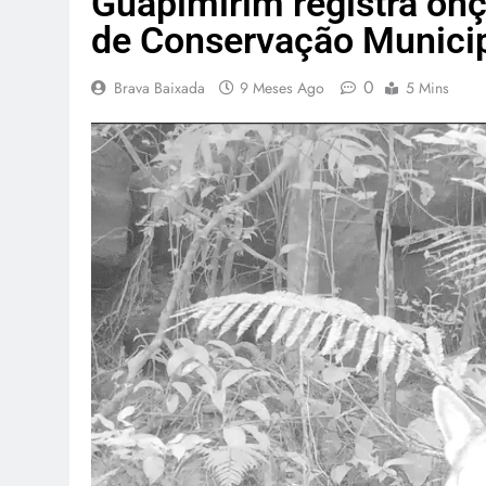
Guapimirim registra on
de Conservação Munici
0
Brava Baixada
9 Meses Ago
5 Mins