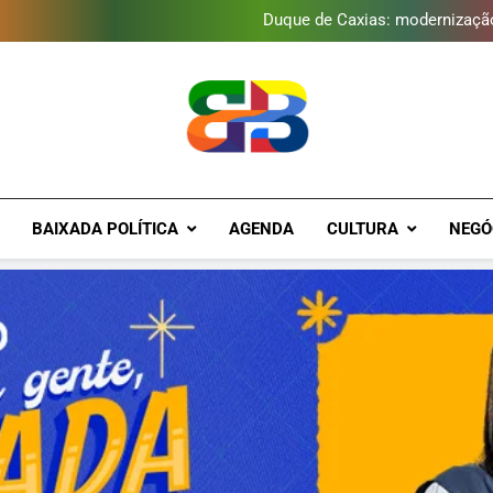
Duque de Caxias: modernização
Guanabara tem diversas opç
Gastro Samba reúne Nosso Sen
Japeri renova termo de con
Duque de Caxias: modernização
Guanabara tem diversas opç
Gastro Samba reúne Nosso Sen
Brava Baixad
Baixada Fluminense Em Destaque!
BAIXADA POLÍTICA
AGENDA
CULTURA
NEGÓ