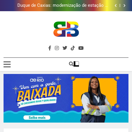
Duque de Caxias: modernização de estação de
tratamento reforça abastecimento de água
Guanabara tem diversas opções de vinhos para
presentear o seu pai. Descubra como escolher o que
Gastro Samba reúne Nosso Sentimento e Gustavo
mais combina com ele
Lins em Nova Iguaçu neste fim de semana
Japeri renova termo de concessão do Campo de
Golfe e fortalece projeto que atende 140 crianças
Duque de Caxias: modernização de estação de
tratamento reforça abastecimento de água
Guanabara tem diversas opções de vinhos para
presentear o seu pai. Descubra como escolher o que
Gastro Samba reúne Nosso Sentimento e Gustavo
mais combina com ele
Lins em Nova Iguaçu neste fim de semana
Brava
Baixada Fluminense Em Destaque!
Baixada