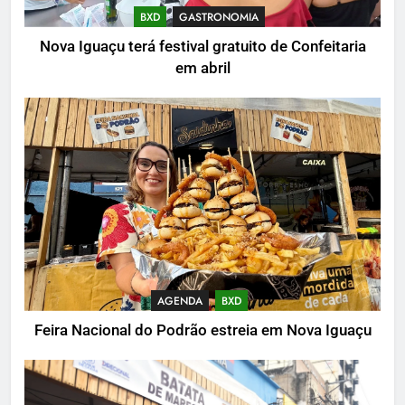
BXD
GASTRONOMIA
Nova Iguaçu terá festival gratuito de Confeitaria
em abril
AGENDA
BXD
Feira Nacional do Podrão estreia em Nova Iguaçu