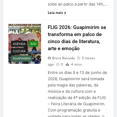
sobe ao palco a partir das 14h,…
Leia mais
FLIG 2026: Guapimirim se
transforma em palco de
cinco dias de literatura,
AGENDA
BXD
arte e emoção
CULTURA
Brava Baixada
2 meses
GUAPIMIRIM
ago
0
4 mins
Entre os dias 9 e 13 de junho de
2026, Guapimirim será tomada
pela magia das palavras, da
música e da cultura com a
realização da 4ª edição da FLIG
– Feira Literária de Guapimirim.
Com programação gratuita e
voltada para todas as idades, o