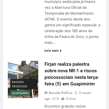
município sedia pela primeira
vez a Abertura Oficial da
Temporada de Montanhismo
(ATM). O evento deste ano
ganha um significado especial: a
celebração dos 185 anos da
trilha da Pedra do Sino, o ponto
mais…
Leia mais
Firjan realiza palestra
sobre nova NR-1 e riscos
psicossociais nesta terça-
BAIXADA
feira (5) em Guapimirim
NEGÓCIOS
Baixada Política
3 meses
GUAPIMIRIM
ago
0
2 mins
Encontro gratuito reúne