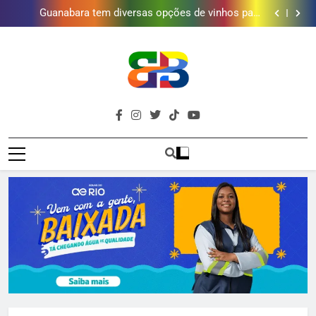
Obra garante a preservação de 190 milhões de litros
de água por ano na Baixada Fluminense
Guanabara tem diversas opções de vinhos para
presentear o seu pai. Descubra como escolher o que
Gastro Samba reúne Nosso Sentimento e Gustavo
mais combina com ele
Lins em Nova Iguaçu neste fim de semana
Shopping Grande Rio sorteia MacBook e oferece
vinho em campanha de Dia dos Pais
Obra garante a preservação de 190 milhões de litros
de água por ano na Baixada Fluminense
Guanabara tem diversas opções de vinhos para
presentear o seu pai. Descubra como escolher o que
Gastro Samba reúne Nosso Sentimento e Gustavo
mais combina com ele
Lins em Nova Iguaçu neste fim de semana
Shopping Grande Rio sorteia MacBook e oferece
Brava
vinho em campanha de Dia dos Pais
Obra garante a preservação de 190 milhões de litros
Baixada Fluminense Em Destaque!
de água por ano na Baixada Fluminense
Baixada