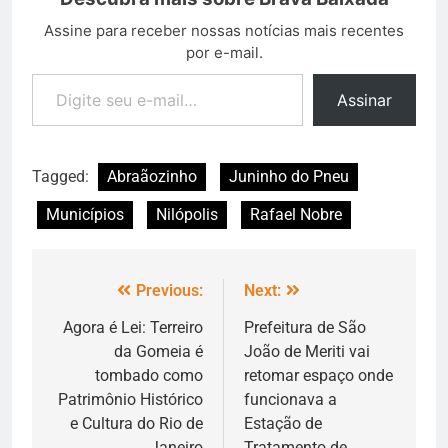
Assine para receber nossas notícias mais recentes
por e-mail.
Assinar
Tagged:
Abraãozinho
Juninho do Pneu
Municípios
Nilópolis
Rafael Nobre
Previous:
Next:
Agora é Lei: Terreiro
Prefeitura de São
da Gomeia é
João de Meriti vai
tombado como
retomar espaço onde
Patrimônio Histórico
funcionava a
e Cultura do Rio de
Estação de
Janeiro
Tratamento de