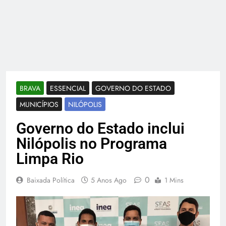
BRAVA
ESSENCIAL
GOVERNO DO ESTADO
MUNICÍPIOS
NILÓPOLIS
Governo do Estado inclui
Nilópolis no Programa
Limpa Rio
0
Baixada Política
5 Anos Ago
1 Mins