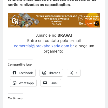
serão realizadas as capacitações
.
Anuncie no
BRAVA
!
Entre em contato pelo e-mail
comercial@bravabaixada.com.br
e peça um
orçamento.
Compartilhe isso:
Facebook
Threads
X
WhatsApp
E-mail
Curtir isso: