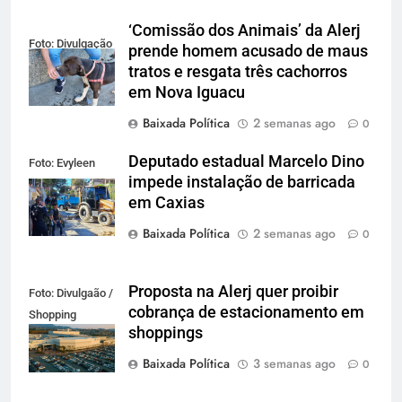
‘Comissão dos Animais’ da Alerj
Foto: Divulgação
prende homem acusado de maus
tratos e resgata três cachorros
em Nova Iguacu
Baixada Política
2 semanas ago
0
Deputado estadual Marcelo Dino
Foto: Evyleen
impede instalação de barricada
Freitas
em Caxias
Baixada Política
2 semanas ago
0
Proposta na Alerj quer proibir
Foto: Divulgaão /
cobrança de estacionamento em
Shopping
shoppings
Grande Rio
Baixada Política
3 semanas ago
0