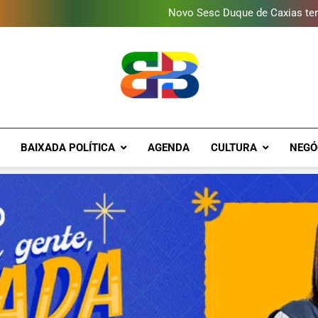
Novo Sesc Duque de Caxias terá
Vendaval atinge Escola Fá
Gomeia Galpão Criativo abr
Programa ambiental arreca
Novo Sesc Duque de Caxias terá
Vendaval atinge Escola Fá
Gomeia Galpão Criativo abr
Brava Baixad
Baixada Fluminense Em Destaque!
BAIXADA POLÍTICA
AGENDA
CULTURA
NEGÓ