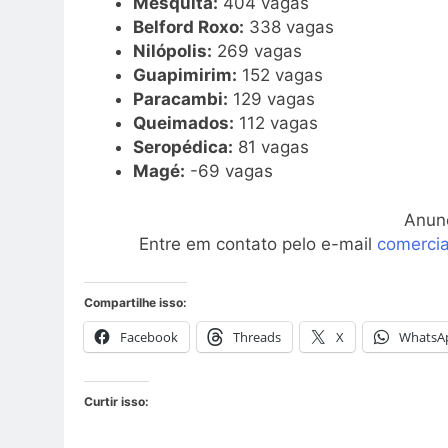
Mesquita:
404 vagas
Belford Roxo:
338 vagas
Nilópolis:
269 vagas
Guapimirim:
152 vagas
Paracambi:
129 vagas
Queimados:
112 vagas
Seropédica:
81 vagas
Magé:
-69 vagas
Anun
Entre em contato pelo e-mail
comerci
Compartilhe isso:
Facebook
Threads
X
WhatsA
Curtir isso: