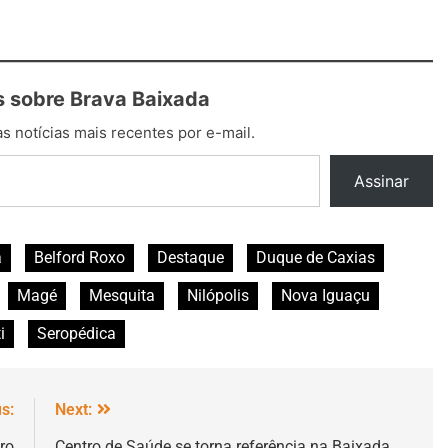
 sobre Brava Baixada
s notícias mais recentes por e-mail.
Assinar
a
Belford Roxo
Destaque
Duque de Caxias
Magé
Mesquita
Nilópolis
Nova Iguaçu
i
Seropédica
s:
Next:
ro
Centro de Saúde se torna referência na Baixada