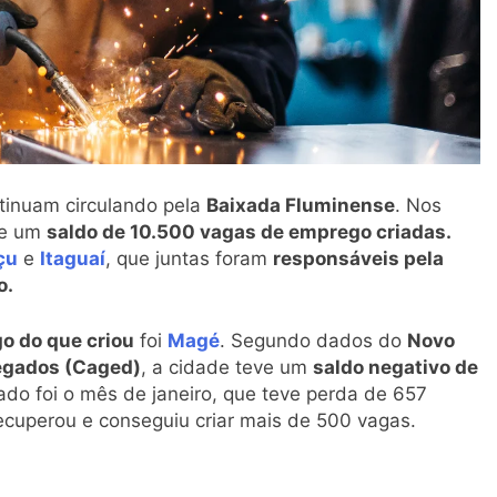
tinuam circulando pela
Baixada Fluminense
. Nos
eve um
saldo de 10.500 vagas de emprego criadas.
çu
e
Itaguaí
, que juntas foram
responsáveis pela
o.
o do que criou
foi
Magé
. Segundo dados do
Novo
egados (Caged)
, a cidade teve um
saldo negativo de
do foi o mês de janeiro, que teve perda de 657
ecuperou e conseguiu criar mais de 500 vagas.