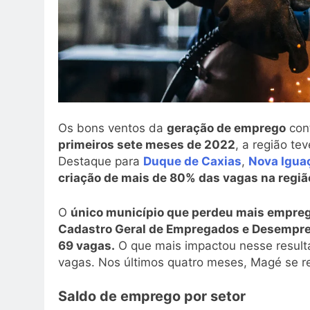
Os bons ventos da
geração de emprego
con
primeiros sete meses de 2022
, a região t
Destaque para
Duque de Caxias
,
Nova Igua
criação de mais de 80% das vagas na regiã
O
único município que perdeu mais empreg
Cadastro Geral de Empregados e Desempr
69 vagas.
O que mais impactou nesse resulta
vagas. Nos últimos quatro meses, Magé se r
Saldo de emprego por setor