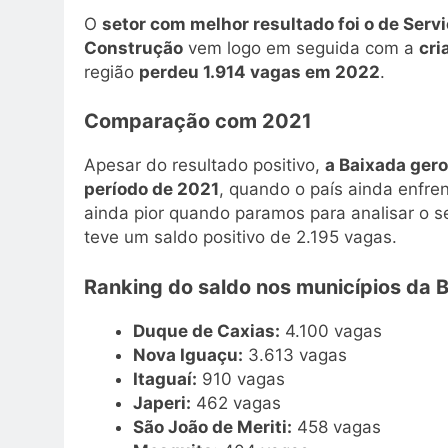
O
setor com melhor resultado foi o de Serv
Construção
vem logo em seguida com a
cri
região
perdeu 1.914 vagas em 2022
.
Comparação com 2021
Apesar do resultado positivo,
a Baixada ger
período de 2021
, quando o país ainda enfr
ainda pior quando paramos para analisar o se
teve um saldo positivo de 2.195 vagas.
Ranking do saldo nos municípios da 
Duque de Caxias:
4.100 vagas
Nova Iguaçu:
3.613 vagas
Itaguaí:
910 vagas
Japeri:
462 vagas
São João de Meriti:
458 vagas