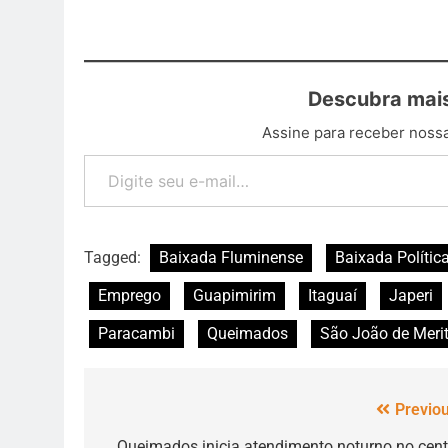
Descubra mais
Assine para receber nossa
Tagged:
Baixada Fluminense
Baixada Polític
Emprego
Guapimirim
Itaguaí
Japeri
Paracambi
Queimados
São João de Merit
Previou
Queimados inicia atendimento noturno no cent