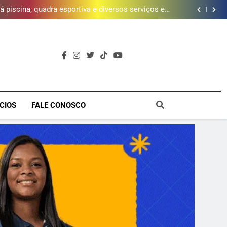
 piscina, quadra esportiva e diversos serviços em
meio a infraestrutura sustentável
brica dos Atores, referência cultural da Baixada, e
mobiliza campanha para reconstrução
e inscrições para Escola Livre de Artes da Baixada
Fluminense
da mais de 2 mil litros de óleo de cozinha usado e
amplia rede de coleta em 18 municípios
 piscina, quadra esportiva e diversos serviços em
meio a infraestrutura sustentável
brica dos Atores, referência cultural da Baixada, e
mobiliza campanha para reconstrução
e inscrições para Escola Livre de Artes da Baixada
Fluminense
a
CIOS
FALE CONOSCO