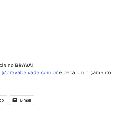
cie no
BRAVA
!
al@bravabaixada.com.br
e peça um orçamento.
pp
E-mail