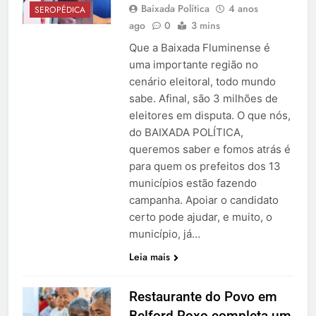
Baixada Política
4 anos
SEROPÉDICA
ago
0
3 mins
Que a Baixada Fluminense é
uma importante região no
cenário eleitoral, todo mundo
sabe. Afinal, são 3 milhões de
eleitores em disputa. O que nós,
do BAIXADA POLÍTICA,
queremos saber e fomos atrás é
para quem os prefeitos dos 13
municípios estão fazendo
campanha. Apoiar o candidato
certo pode ajudar, e muito, o
município, já…
Leia mais
Restaurante do Povo em
Belford Roxo completa um