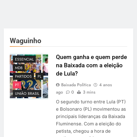
Waguinho
Quem ganha e quem perde
ESSENCIAL
na Baixada com a eleição
MDB
de Lula?
PARTIDOS
PL
Baixada Política
4 anos
PT
ago
0
3 mins
UNIÃO BRASIL
O segundo turno entre Lula (PT)
e Bolsonaro (PL) movimentou as
principais lideranças da Baixada
Fluminense. Com a eleição do
petista, chegou a hora de