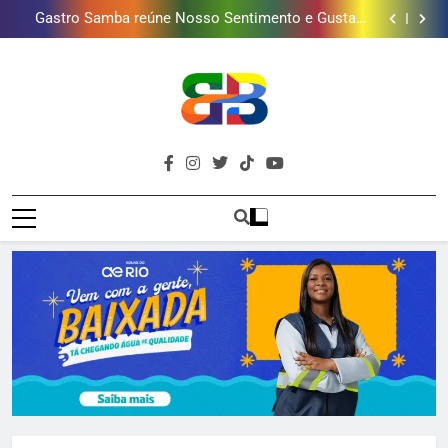
Gastro Samba reúne Nosso Sentimento e Gustavo
mais combina com ele
Lins em Nova Iguaçu neste fim de semana
Shopping Grande Rio sorteia MacBook e oferece
vinho em campanha de Dia dos Pais
Obra garante a preservação de 190 milhões de litros
de água por ano na Baixada Fluminense
Guanabara tem diversas opções de vinhos para
presentear o seu pai. Descubra como escolher o que
Gastro Samba reúne Nosso Sentimento e Gustavo
mais combina com ele
Lins em Nova Iguaçu neste fim de semana
Shopping Grande Rio sorteia MacBook e oferece
vinho em campanha de Dia dos Pais
Obra garante a preservação de 190 milhões de litros
de água por ano na Baixada Fluminense
Brava
Baixada Fluminense Em Destaque!
Baixada