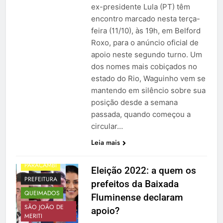
ex-presidente Lula (PT) têm
BELFORD ROXO
encontro marcado nesta terça-
feira (11/10), às 19h, em Belford
BRAVA
Roxo, para o anúncio oficial de
DUQUE DE
CAXIAS
apoio neste segundo turno. Um
dos nomes mais cobiçados no
ELEIÇÃO
estado do Rio, Waguinho vem se
GUAPIMIRIM
mantendo em silêncio sobre sua
ITAGUAÍ
posição desde a semana
JAPERI
MAGÉ
passada, quando começou a
MESQUITA
circular…
NILÓPOLIS
Leia mais
NOVA IGUAÇU
PARACAMBI
Eleição 2022: a quem os
PREFEITURA
prefeitos da Baixada
QUEIMADOS
Fluminense declaram
SÃO JOÃO DE
apoio?
MERITI