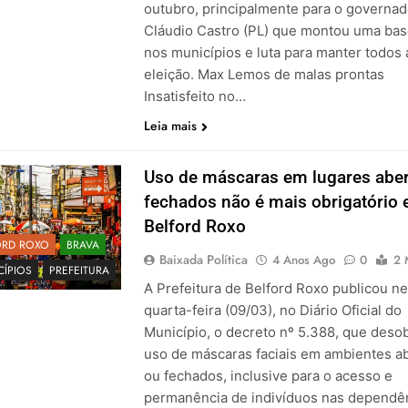
outubro, principalmente para o governad
Cláudio Castro (PL) que montou uma bas
nos municípios e luta para manter todos 
eleição. Max Lemos de malas prontas
Insatisfeito no…
Leia mais
Uso de máscaras em lugares aber
fechados não é mais obrigatório
Belford Roxo
ORD ROXO
BRAVA
Baixada Política
4 Anos Ago
0
2 
CÍPIOS
PREFEITURA
A Prefeitura de Belford Roxo publicou ne
quarta-feira (09/03), no Diário Oficial do
Município, o decreto nº 5.388, que desob
uso de máscaras faciais em ambientes a
ou fechados, inclusive para o acesso e
permanência de indivíduos nas dependê