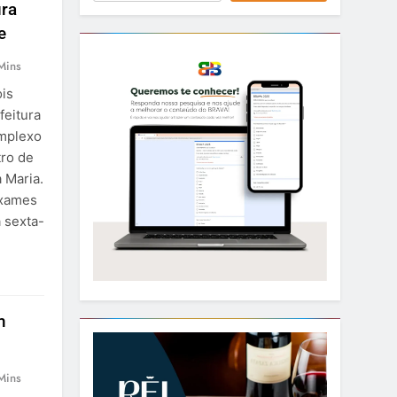
ura
e
Mins
is
feitura
omplexo
tro de
 Maria.
exames
 sexta-
m
Mins