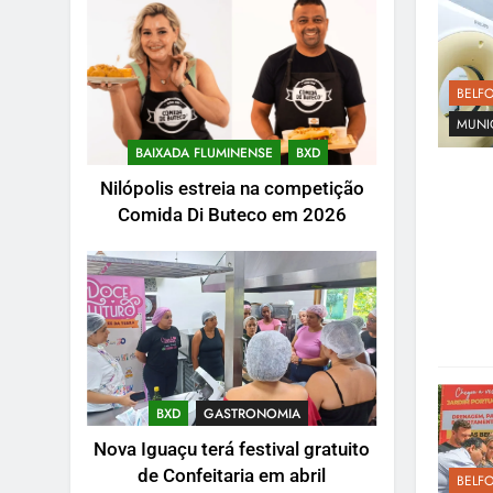
BELF
MUNI
BAIXADA FLUMINENSE
BXD
Nilópolis estreia na competição
Comida Di Buteco em 2026
BXD
GASTRONOMIA
Nova Iguaçu terá festival gratuito
de Confeitaria em abril
BELF