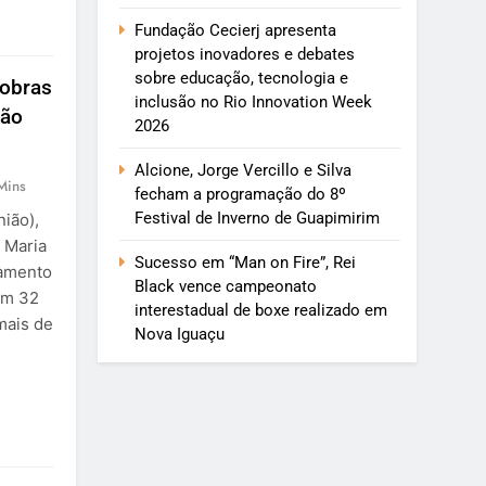
Fundação Cecierj apresenta
projetos inovadores e debates
sobre educação, tecnologia e
 obras
inclusão no Rio Innovation Week
São
2026
Alcione, Jorge Vercillo e Silva
Mins
fecham a programação do 8º
Festival de Inverno de Guapimirim
ião),
 Maria
Sucesso em “Man on Fire”, Rei
çamento
Black vence campeonato
em 32
interestadual de boxe realizado em
mais de
Nova Iguaçu