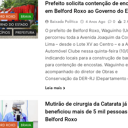
Prefeito solicita contenção de en
em Belford Roxo ao Governo do 
ORD ROXO
BRAVA
Baixada Política
4 Anos Ago
0
2 
RNO DO ESTADO
O prefeito de Belford Roxo, Waguinho (Un
CÍPIOS
PREFEITURA
percorreu toda a Avenida Joaquim da Co
Lima – desde o Lote XV ao Centro – e a 
Automóvel Clube nessa quinta-feira (10/
indicando locais para a construção de ba
para contenção de encostas. Waguinho 
acompanhado do diretor de Obras e
Conservação da DER-RJ (Departamento
Leia mais
Mutirão de cirurgia da Catarata já
beneficiou mais de 5 mil pessoa
Belford Roxo
ORD ROXO
BRAVA