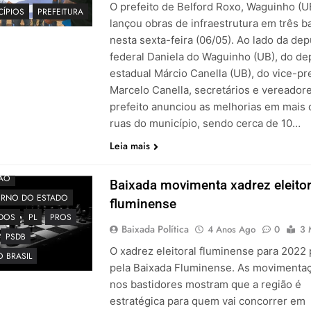
O prefeito de Belford Roxo, Waguinho (U
CÍPIOS
PREFEITURA
lançou obras de infraestrutura em três b
nesta sexta-feira (06/05). Ao lado da de
federal Daniela do Waguinho (UB), do d
estadual Márcio Canella (UB), do vice-pr
Marcelo Canella, secretários e vereadore
prefeito anunciou as melhorias em mais 
ruas do município, sendo cerca de 10…
Leia mais
ÇÃO
Baixada movimenta xadrez eleitor
RNO DO ESTADO
fluminense
IDOS
PL
PROS
Baixada Política
4 Anos Ago
0
3 
PSDB
O xadrez eleitoral fluminense para 2022
 BRASIL
pela Baixada Fluminense. As movimenta
nos bastidores mostram que a região é
estratégica para quem vai concorrer em