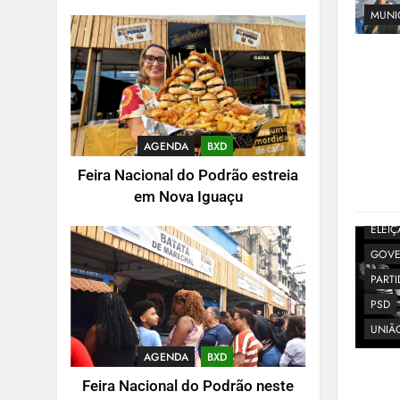
MUNI
AGENDA
BXD
Feira Nacional do Podrão estreia
em Nova Iguaçu
ELEI
GOVE
PART
PSD
UNIÃO
AGENDA
BXD
Feira Nacional do Podrão neste