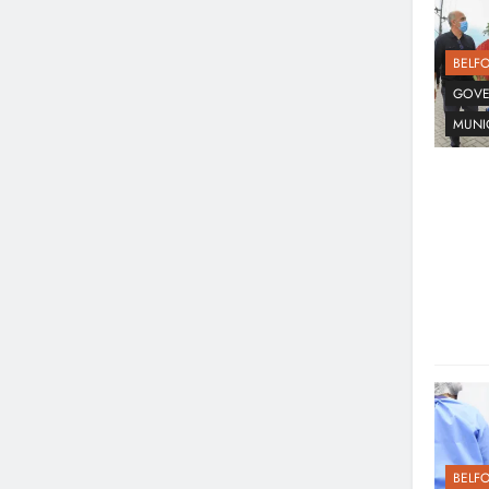
BELF
GOVE
MUNI
BELF