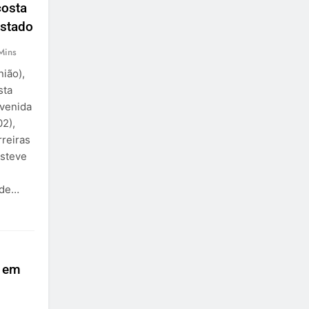
costa
Estado
Mins
ião),
sta
Avenida
02),
rreiras
esteve
 de…
s em