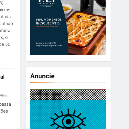
B),
airros
putada
eputado
efeito
s, o
de 50
Anuncie
al
Mins
 passa
ções