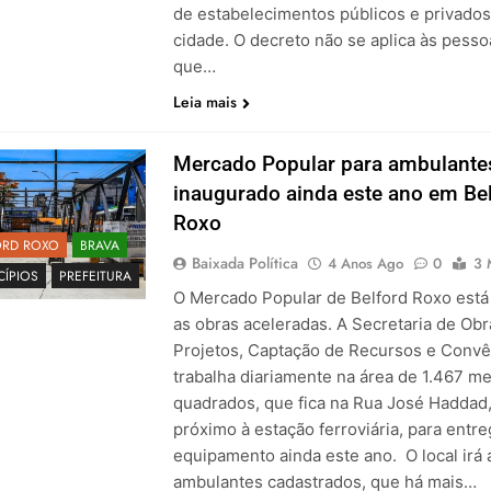
de estabelecimentos públicos e privados
cidade. O decreto não se aplica às pesso
que…
Leia mais
Mercado Popular para ambulante
inaugurado ainda este ano em Be
Roxo
ORD ROXO
BRAVA
Baixada Política
4 Anos Ago
0
3 
CÍPIOS
PREFEITURA
O Mercado Popular de Belford Roxo est
as obras aceleradas. A Secretaria de Obr
Projetos, Captação de Recursos e Convê
trabalha diariamente na área de 1.467 me
quadrados, que fica na Rua José Haddad
próximo à estação ferroviária, para entre
equipamento ainda este ano. O local irá 
ambulantes cadastrados, que há mais…