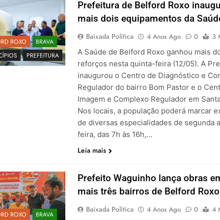
Prefeitura de Belford Roxo inaug
mais dois equipamentos da Saúd
Baixada Política
4 Anos Ago
0
3 
ORD ROXO
BRAVA
A Saúde de Belford Roxo ganhou mais do
CÍPIOS
PREFEITURA
reforços nesta quinta-feira (12/05). A Pre
inaugurou o Centro de Diagnóstico e C
Regulador do bairro Bom Pastor e o Cen
Imagem e Complexo Regulador em Santa
Nos locais, a população poderá marcar 
de diversas especialidades de segunda a
feira, das 7h às 16h,…
Leia mais
Prefeito Waguinho lança obras e
mais três bairros de Belford Roxo
Baixada Política
4 Anos Ago
0
4 
ORD ROXO
BRAVA