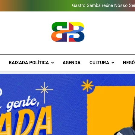
Gastro Samba reúne Nosso Sen
Shopping Grande Rio sorteia
Obra garante a preservação d
Guanabara tem diversas opç
Gastro Samba reúne Nosso Sen
Shopping Grande Rio sorteia
Obra garante a preservação d
Brava Baixad
Baixada Fluminense Em Destaque!
BAIXADA POLÍTICA
AGENDA
CULTURA
NEGÓ