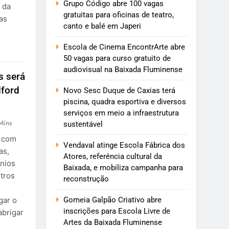
Grupo Código abre 100 vagas
 da
gratuitas para oficinas de teatro,
as
canto e balé em Japeri
Escola de Cinema EncontrArte abre
50 vagas para curso gratuito de
audiovisual na Baixada Fluminense
s será
lford
Novo Sesc Duque de Caxias terá
piscina, quadra esportiva e diversos
serviços em meio a infraestrutura
Mins
sustentável
á com
Vendaval atinge Escola Fábrica dos
as,
Atores, referência cultural da
nios
Baixada, e mobiliza campanha para
tros
reconstrução
,
Gomeia Galpão Criativo abre
gar o
inscrições para Escola Livre de
abrigar
Artes da Baixada Fluminense