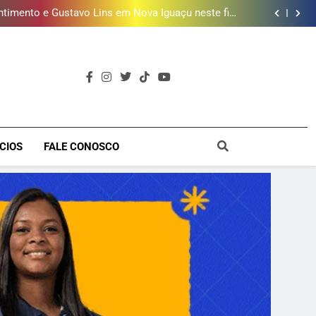
timento e Gustavo Lins em Nova Iguaçu neste fim
de semana
 MacBook e oferece vinho em campanha de Dia dos
Pais
e 190 milhões de litros de água por ano na Baixada
Fluminense
ões de vinhos para presentear o seu pai. Descubra
como escolher o que mais combina com ele
timento e Gustavo Lins em Nova Iguaçu neste fim
de semana
 MacBook e oferece vinho em campanha de Dia dos
Pais
e 190 milhões de litros de água por ano na Baixada
Fluminense
a
CIOS
FALE CONOSCO