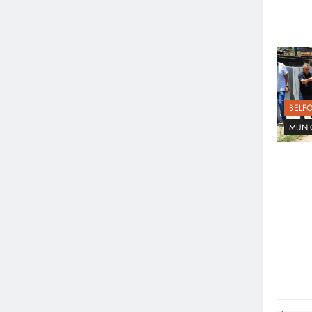
BELF
MUNI