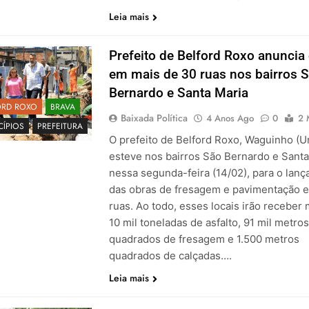
Leia mais
Prefeito de Belford Roxo anuncia
em mais de 30 ruas nos bairros 
Bernardo e Santa Maria
ORD ROXO
BRAVA
Baixada Política
4 Anos Ago
0
2 
CÍPIOS
PREFEITURA
O prefeito de Belford Roxo, Waguinho (Un
esteve nos bairros São Bernardo e Santa
nessa segunda-feira (14/02), para o lan
das obras de fresagem e pavimentação 
ruas. Ao todo, esses locais irão receber 
10 mil toneladas de asfalto, 91 mil metros
quadrados de fresagem e 1.500 metros
quadrados de calçadas….
Leia mais