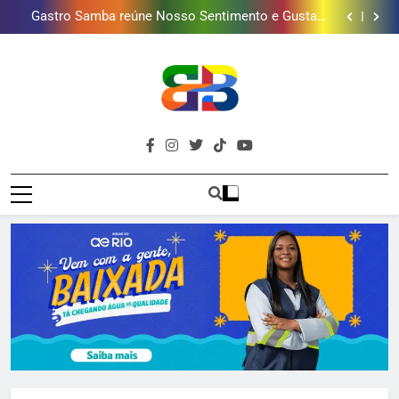
presentear o seu pai. Descubra como escolher o que
Gastro Samba reúne Nosso Sentimento e Gustavo
mais combina com ele
Lins em Nova Iguaçu neste fim de semana
Shopping Grande Rio sorteia MacBook e oferece
vinho em campanha de Dia dos Pais
Obra garante a preservação de 190 milhões de litros
de água por ano na Baixada Fluminense
Guanabara tem diversas opções de vinhos para
presentear o seu pai. Descubra como escolher o que
Gastro Samba reúne Nosso Sentimento e Gustavo
mais combina com ele
Lins em Nova Iguaçu neste fim de semana
Shopping Grande Rio sorteia MacBook e oferece
vinho em campanha de Dia dos Pais
Obra garante a preservação de 190 milhões de litros
de água por ano na Baixada Fluminense
Brava
Baixada Fluminense Em Destaque!
Baixada