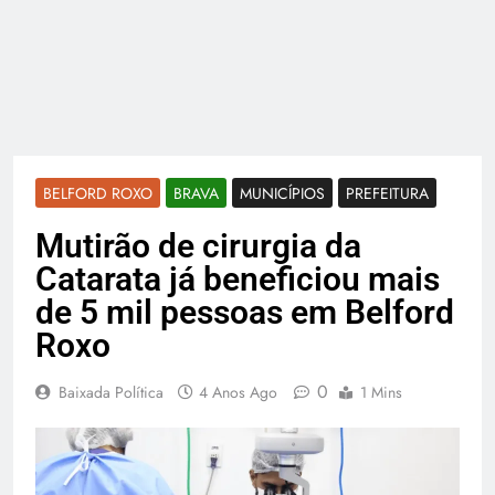
BELFORD ROXO
BRAVA
MUNICÍPIOS
PREFEITURA
Mutirão de cirurgia da
Catarata já beneficiou mais
de 5 mil pessoas em Belford
Roxo
0
Baixada Política
4 Anos Ago
1 Mins