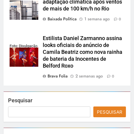
adaptação climática após ventos
Reprodução
de mais de 100 km/h no Rio
Baixada Política
1 semana ago
0
Estilista Daniel Zarmanno assina
looks oficiais do anúncio de
Foto: Divulgação
Camila Beatriz como nova rainha
de bateria da Inocentes de
Belford Roxo
Brava Folia
2 semanas ago
0
Pesquisar
PESQUISAR