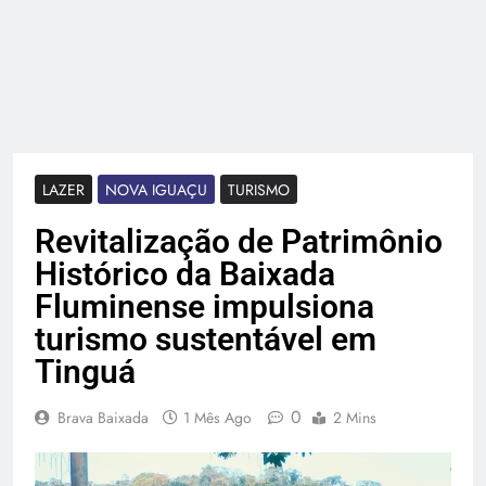
LAZER
NOVA IGUAÇU
TURISMO
Revitalização de Patrimônio
Histórico da Baixada
Fluminense impulsiona
turismo sustentável em
Tinguá
0
Brava Baixada
1 Mês Ago
2 Mins