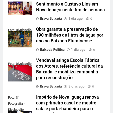
Sentimento e Gustavo Lins em
Nova Iguaçu neste fim de semana
Brava Baixada
1 dia ago
0
Obra garante a preservação de
Foto: Divulgação
190 milhões de litros de água por
ano na Baixada Fluminense
Baixada Política
1 dia ago
0
Vendaval atinge Escola Fábrica
Foto: Divulgação
dos Atores, referência cultural da
Baixada, e mobiliza campanha
para reconstrução
Brava Baixada
3 dias ago
0
Império de Nova Iguaçu renova
Foto: S1
com primeiro casal de mestre-
Fotografia -
sala e porta-bandeira para o
Divulgação