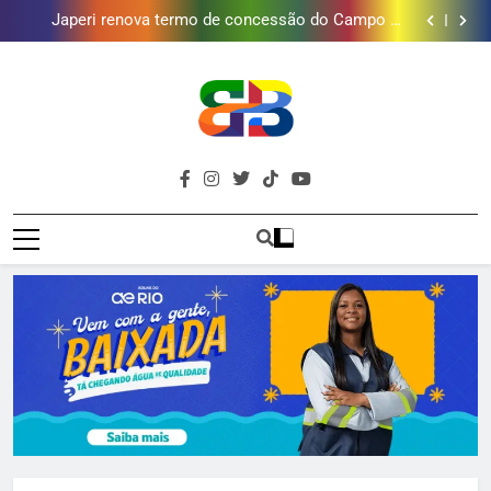
Lins em Nova Iguaçu neste fim de semana
Japeri renova termo de concessão do Campo de
Golfe e fortalece projeto que atende 140 crianças
Duque de Caxias: modernização de estação de
tratamento reforça abastecimento de água
Guanabara tem diversas opções de vinhos para
presentear o seu pai. Descubra como escolher o que
Gastro Samba reúne Nosso Sentimento e Gustavo
mais combina com ele
Lins em Nova Iguaçu neste fim de semana
Japeri renova termo de concessão do Campo de
Golfe e fortalece projeto que atende 140 crianças
Duque de Caxias: modernização de estação de
tratamento reforça abastecimento de água
Guanabara tem diversas opções de vinhos para
Brava
presentear o seu pai. Descubra como escolher o que
Gastro Samba reúne Nosso Sentimento e Gustavo
Baixada Fluminense Em Destaque!
mais combina com ele
Lins em Nova Iguaçu neste fim de semana
Baixada