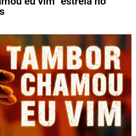
mou eu vim” estreia no
s