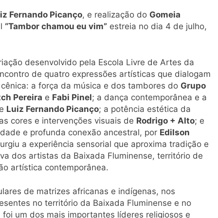
iz Fernando Picanço
, e realização do
Gomeia
al
“Tambor chamou eu vim”
estreia no dia 4 de julho,
riação desenvolvido pela Escola Livre de Artes da
contro de quatro expressões artísticas que dialogam
a cênica: a força da música e dos tambores do
Grupo
tch Pereira
e
Fabi Pinel
; a dança contemporânea e a
e
Luiz Fernando Picanço
; a potência estética da
nas cores e intervenções visuais de
Rodrigo + Alto
; e
idade e profunda conexão ancestral, por
Edilson
urgiu a experiência sensorial que aproxima tradição e
va dos artistas da Baixada Fluminense, território de
ção artística contemporânea.
lares de matrizes africanas e indígenas, nos
sentes no território da Baixada Fluminense e no
foi um dos mais importantes líderes religiosos e