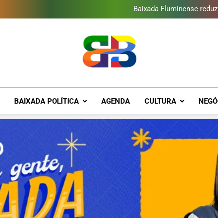
Baixada Fluminense reduz 
Escola de Cinema EncontrArte
Programa ambiental arreca
Novo Sesc Duque de Caxias terá
Baixada Fluminense reduz 
Escola de Cinema EncontrArte
Programa ambiental arreca
Novo Sesc Duque de Caxias terá
Brava Baixad
Baixada Fluminense Em Destaque!
BAIXADA POLÍTICA
AGENDA
CULTURA
NEGÓ