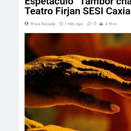
Espetáculo “Tambor cha
Teatro Firjan SESI Caxia
0
Brava Baixada
1 Mês Ago
4 Mins