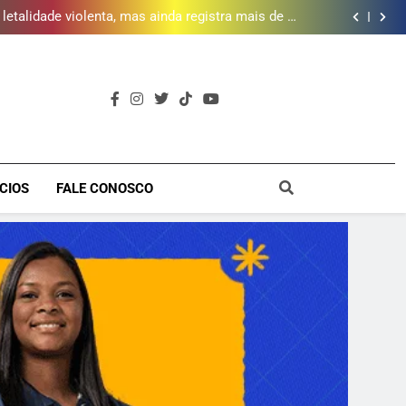
meio a infraestrutura sustentável
letalidade violenta, mas ainda registra mais de mil
vítimas em 2025, aponta Firjan
 abre 50 vagas para curso gratuito de audiovisual
na Baixada Fluminense
da mais de 2 mil litros de óleo de cozinha usado e
amplia rede de coleta em 18 municípios
 piscina, quadra esportiva e diversos serviços em
meio a infraestrutura sustentável
letalidade violenta, mas ainda registra mais de mil
vítimas em 2025, aponta Firjan
 abre 50 vagas para curso gratuito de audiovisual
na Baixada Fluminense
da mais de 2 mil litros de óleo de cozinha usado e
amplia rede de coleta em 18 municípios
 piscina, quadra esportiva e diversos serviços em
a
meio a infraestrutura sustentável
CIOS
FALE CONOSCO