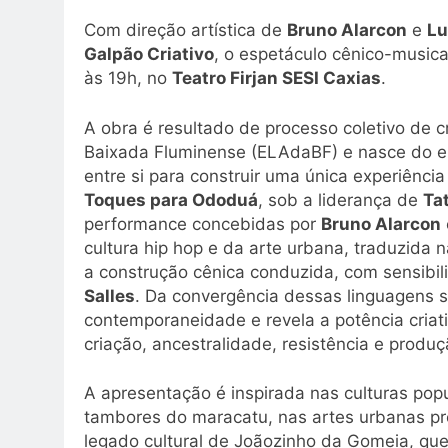
Com direção artística de
Bruno Alarcon
e
Lu
Galpão Criativo
, o espetáculo cênico-music
às 19h, no
Teatro Firjan SESI Caxias
.
A obra é resultado de processo coletivo de c
Baixada Fluminense (ELAdaBF) e nasce do en
entre si para construir uma única experiênci
Toques para Ododuá
, sob a liderança de
Ta
performance concebidas por
Bruno Alarcon
cultura hip hop e da arte urbana, traduzida 
a construção cênica conduzida, com sensibil
Salles
. Da convergência dessas linguagens s
contemporaneidade e revela a potência criati
criação, ancestralidade, resistência e produ
A apresentação é inspirada nas culturas popu
tambores do maracatu, nas artes urbanas pre
legado cultural de Joãozinho da Gomeia, que 