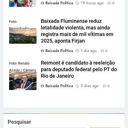
Baixada Política
19 horas ago
0
Baixada Fluminense reduz
Foto:
letalidade violenta, mas ainda
Reprodução
registra mais de mil vítimas em
2025, aponta Firjan
Baixada Política
1 dia ago
0
Reimont é candidato à reeleição
Foto: Renato
para deputado federal pelo PT do
Araújo / Câmara
Rio de Janeiro
dos Deputados
Baixada Política
5 dias ago
0
Pesquisar