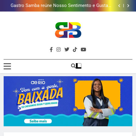
presentear o seu pai. Descubra como escolher o que
Gastro Samba reúne Nosso Sentimento e Gustavo
mais combina com ele
Lins em Nova Iguaçu neste fim de semana
Shopping Grande Rio sorteia MacBook e oferece
vinho em campanha de Dia dos Pais
Obra garante a preservação de 190 milhões de litros
de água por ano na Baixada Fluminense
Guanabara tem diversas opções de vinhos para
presentear o seu pai. Descubra como escolher o que
Gastro Samba reúne Nosso Sentimento e Gustavo
mais combina com ele
Lins em Nova Iguaçu neste fim de semana
Shopping Grande Rio sorteia MacBook e oferece
vinho em campanha de Dia dos Pais
Obra garante a preservação de 190 milhões de litros
de água por ano na Baixada Fluminense
Brava
Baixada Fluminense Em Destaque!
Baixada