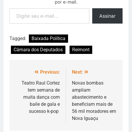
por e-mail.
Assinar
Tagged:
Baixada Política
Câmara dos Deputados
Reimont
Previous:
Next:
Teatro Raul Cortez
Novas bombas
tem semana de
ampliam
muita dança com
abastecimento e
baile de gala e
beneficiam mais de
sucesso k-pop
56 mil moradores em
Nova Iguaçu