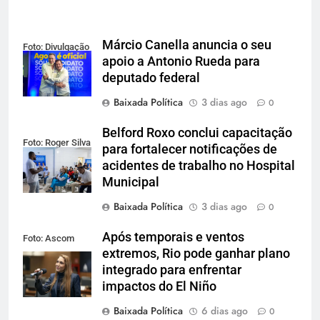
Márcio Canella anuncia o seu
Foto: Divulgação
apoio a Antonio Rueda para
deputado federal
Baixada Política
3 dias ago
0
Belford Roxo conclui capacitação
Foto: Roger Silva
para fortalecer notificações de
acidentes de trabalho no Hospital
Municipal
Baixada Política
3 dias ago
0
Após temporais e ventos
Foto: Ascom
extremos, Rio pode ganhar plano
Alerj
integrado para enfrentar
impactos do El Niño
Baixada Política
6 dias ago
0