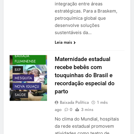
integração entre áreas
estratégicas. Para a Braskem,
petroquímica global que
desenvolve soluções
sustentáveis da…
Leia mais
BAIXADA
Maternidade estadual
FLUMINENSE
recebe bebês com
BXP
touquinhas do Brasil e
MESQUITA
recordação especial do
NOVA IGUAÇU
parto
SAÚDE
Baixada Política
1 mês
ago
0
3 mins
No clima do Mundial, hospitais
da rede estadual promovem
atividades como teatro de