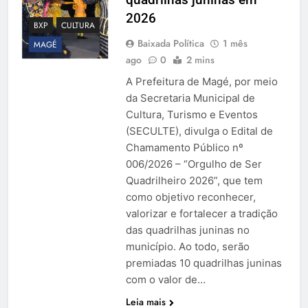
2026
BXP
CULTURA
Baixada Política
1 mês
MAGÉ
ago
0
2 mins
A Prefeitura de Magé, por meio
da Secretaria Municipal de
Cultura, Turismo e Eventos
(SECULTE), divulga o Edital de
Chamamento Público nº
006/2026 – “Orgulho de Ser
Quadrilheiro 2026”, que tem
como objetivo reconhecer,
valorizar e fortalecer a tradição
das quadrilhas juninas no
município. Ao todo, serão
premiadas 10 quadrilhas juninas
com o valor de…
Leia mais