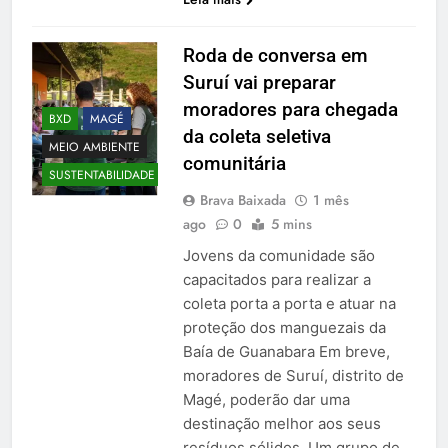
Roda de conversa em
Suruí vai preparar
moradores para chegada
BXD
MAGÉ
da coleta seletiva
MEIO AMBIENTE
comunitária
SUSTENTABILIDADE
Brava Baixada
1 mês
ago
0
5 mins
Jovens da comunidade são
capacitados para realizar a
coleta porta a porta e atuar na
proteção dos manguezais da
Baía de Guanabara Em breve,
moradores de Suruí, distrito de
Magé, poderão dar uma
destinação melhor aos seus
resíduos sólidos. Um grupo de