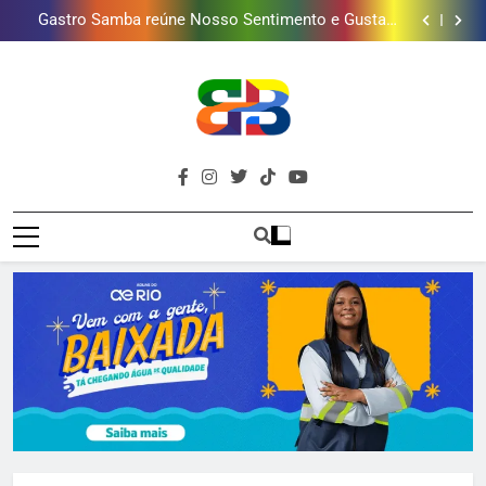
Gastro Samba reúne Nosso Sentimento e Gustavo
mais combina com ele
Lins em Nova Iguaçu neste fim de semana
Shopping Grande Rio sorteia MacBook e oferece
vinho em campanha de Dia dos Pais
Obra garante a preservação de 190 milhões de litros
de água por ano na Baixada Fluminense
Guanabara tem diversas opções de vinhos para
presentear o seu pai. Descubra como escolher o que
Gastro Samba reúne Nosso Sentimento e Gustavo
mais combina com ele
Lins em Nova Iguaçu neste fim de semana
Shopping Grande Rio sorteia MacBook e oferece
vinho em campanha de Dia dos Pais
Obra garante a preservação de 190 milhões de litros
de água por ano na Baixada Fluminense
Brava
Baixada Fluminense Em Destaque!
Baixada