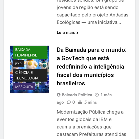
jovens da região está sendo
capacitado pelo projeto Andadas
Ecológicas — uma iniciativa…
Leia mais
Da Baixada para o mundo:
BAIXADA
FLUMINENSE
a GovTech que está
BXP
redefinindo a inteligência
CIÊNCIA E
fiscal dos municípios
TECNOLOGIA
brasileiros
MESQUITA
Baixada Política
1 mês
ago
0
5 mins
Modernização Pública chega a
eventos globais da IBM e
acumula premiações que
destacam Prefeituras atendidas