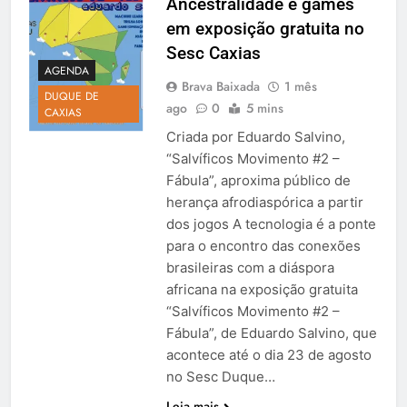
Ancestralidade e games
em exposição gratuita no
Sesc Caxias
AGENDA
Brava Baixada
1 mês
DUQUE DE
ago
0
5 mins
CAXIAS
Criada por Eduardo Salvino,
“Salvíficos Movimento #2 –
Fábula”, aproxima público de
herança afrodiaspórica a partir
dos jogos A tecnologia é a ponte
para o encontro das conexões
brasileiras com a diáspora
africana na exposição gratuita
“Salvíficos Movimento #2 –
Fábula”, de Eduardo Salvino, que
acontece até o dia 23 de agosto
no Sesc Duque…
Leia mais