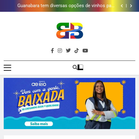
Obra garante a preservação de 190 milhões de litros
de água por ano na Baixada Fluminense
Guanabara tem diversas opções de vinhos para
presentear o seu pai. Descubra como escolher o que
Gastro Samba reúne Nosso Sentimento e Gustavo
mais combina com ele
Lins em Nova Iguaçu neste fim de semana
Shopping Grande Rio sorteia MacBook e oferece
vinho em campanha de Dia dos Pais
Obra garante a preservação de 190 milhões de litros
de água por ano na Baixada Fluminense
Guanabara tem diversas opções de vinhos para
presentear o seu pai. Descubra como escolher o que
Gastro Samba reúne Nosso Sentimento e Gustavo
mais combina com ele
Lins em Nova Iguaçu neste fim de semana
Shopping Grande Rio sorteia MacBook e oferece
Brava
vinho em campanha de Dia dos Pais
Obra garante a preservação de 190 milhões de litros
Baixada Fluminense Em Destaque!
de água por ano na Baixada Fluminense
Baixada