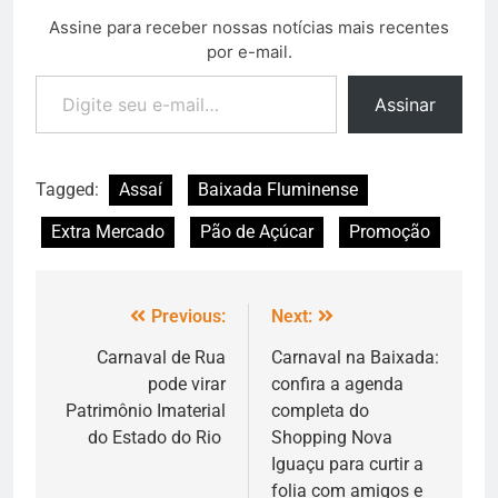
Assine para receber nossas notícias mais recentes
por e-mail.
Assinar
Tagged:
Assaí
Baixada Fluminense
Extra Mercado
Pão de Açúcar
Promoção
Previous:
Next:
Carnaval de Rua
Carnaval na Baixada:
pode virar
confira a agenda
Patrimônio Imaterial
completa do
do Estado do Rio
Shopping Nova
Iguaçu para curtir a
folia com amigos e