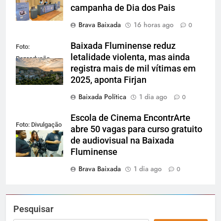
campanha de Dia dos Pais
Brava Baixada
16 horas ago
0
Baixada Fluminense reduz
Foto:
letalidade violenta, mas ainda
Reprodução
registra mais de mil vítimas em
2025, aponta Firjan
Baixada Política
1 dia ago
0
Escola de Cinema EncontrArte
Foto: Divulgação
abre 50 vagas para curso gratuito
de audiovisual na Baixada
Fluminense
Brava Baixada
1 dia ago
0
Pesquisar