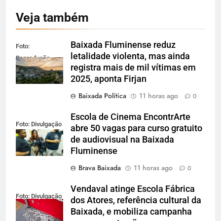
Veja também
Baixada Fluminense reduz
Foto:
letalidade violenta, mas ainda
Reprodução
registra mais de mil vítimas em
2025, aponta Firjan
Baixada Política
11 horas ago
0
Escola de Cinema EncontrArte
Foto: Divulgação
abre 50 vagas para curso gratuito
de audiovisual na Baixada
Fluminense
Brava Baixada
11 horas ago
0
Vendaval atinge Escola Fábrica
Foto: Divulgação
dos Atores, referência cultural da
Baixada, e mobiliza campanha