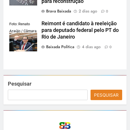
para reconstrução
Brava Baixada
2 dias ago
0
Reimont é candidato à reeleição
Foto: Renato
para deputado federal pelo PT do
Araújo / Câmara
Rio de Janeiro
dos Deputados
Baixada Política
4 dias ago
0
Pesquisar
PESQUISAR