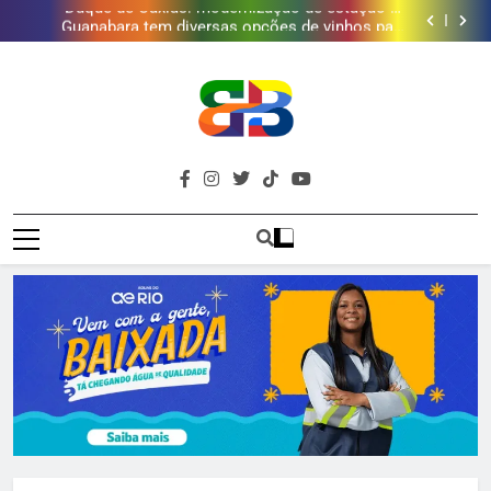
Duque de Caxias: modernização de estação de
tratamento reforça abastecimento de água
Guanabara tem diversas opções de vinhos para
presentear o seu pai. Descubra como escolher o que
Gastro Samba reúne Nosso Sentimento e Gustavo
mais combina com ele
Lins em Nova Iguaçu neste fim de semana
Japeri renova termo de concessão do Campo de
Golfe e fortalece projeto que atende 140 crianças
Duque de Caxias: modernização de estação de
tratamento reforça abastecimento de água
Guanabara tem diversas opções de vinhos para
presentear o seu pai. Descubra como escolher o que
Gastro Samba reúne Nosso Sentimento e Gustavo
mais combina com ele
Lins em Nova Iguaçu neste fim de semana
Brava
Baixada Fluminense Em Destaque!
Baixada