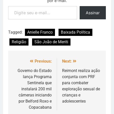
por e-mail.
Assinar
Tagged:
Anielle Franco
Baixada Política
Religião
São João de Meriti
Previous:
Next:
Governo do Estado
Reimont realiza ação
lança Programa
conjunta com PRF
Sentinela que
para combater
instalará 200 mil
exploração sexual de
câmeras iniciando
crianças e
por Belford Roxo e
adolescentes
Copacabana