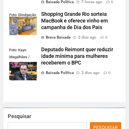
Baixada Política
7 horas ago
0
Shopping Grande Rio sorteia
Foto: Divulgação
MacBook e oferece vinho em
campanha de Dia dos Pais
Brava Baixada
2 dias ago
0
Deputado Reimont quer reduzir
Foto: Kayo
idade mínima para mulheres
Magalhães /
receberem o BPC
Câmara dos
Deputados
Baixada Política
2 dias ago
0
Pesquisar
PESQUISAR