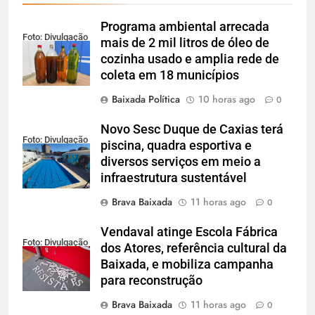
Programa ambiental arrecada
Foto: Divulgação
mais de 2 mil litros de óleo de
cozinha usado e amplia rede de
coleta em 18 municípios
Baixada Política
10 horas ago
0
Novo Sesc Duque de Caxias terá
Foto: Divulgação
piscina, quadra esportiva e
diversos serviços em meio a
infraestrutura sustentável
Brava Baixada
11 horas ago
0
Vendaval atinge Escola Fábrica
Foto: Divulgação
dos Atores, referência cultural da
Baixada, e mobiliza campanha
para reconstrução
Brava Baixada
11 horas ago
0