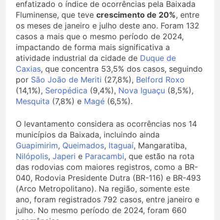
enfatizado o índice de ocorrências pela Baixada
Fluminense, que teve
crescimento de 20%
, entre
os meses de janeiro e julho deste ano. Foram 132
casos a mais que o mesmo período de 2024,
impactando de forma mais significativa a
atividade industrial da cidade de
Duque de
Caxias
, que concentra 53,5% dos casos, seguindo
por
São João de Meriti
(27,8%),
Belford Roxo
(14,1%),
Seropédica
(9,4%),
Nova Iguaçu
(8,5%),
Mesquita
(7,8%) e
Magé
(6,5%).
O levantamento considera as ocorrências nos 14
municípios da Baixada, incluindo ainda
Guapimirim
,
Queimados
,
Itaguaí
, Mangaratiba,
Nilópolis
,
Japeri
e
Paracambi
, que estão na rota
das rodovias com maiores registros, como a BR-
040, Rodovia Presidente Dutra (BR-116) e BR-493
(Arco Metropolitano). Na região, somente este
ano, foram registrados 792 casos, entre janeiro e
julho. No mesmo período de 2024, foram 660