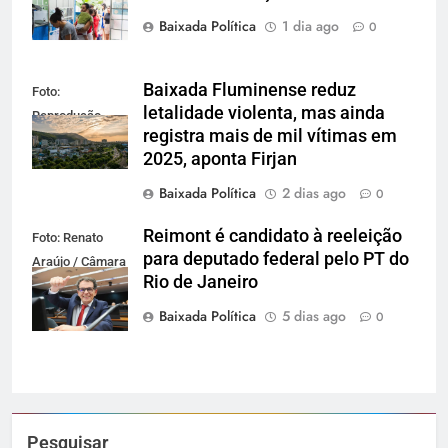
Baixada Política
1 dia ago
0
Baixada Fluminense reduz
Foto:
letalidade violenta, mas ainda
Reprodução
registra mais de mil vítimas em
2025, aponta Firjan
Baixada Política
2 dias ago
0
Reimont é candidato à reeleição
Foto: Renato
para deputado federal pelo PT do
Araújo / Câmara
Rio de Janeiro
dos Deputados
Baixada Política
5 dias ago
0
Pesquisar