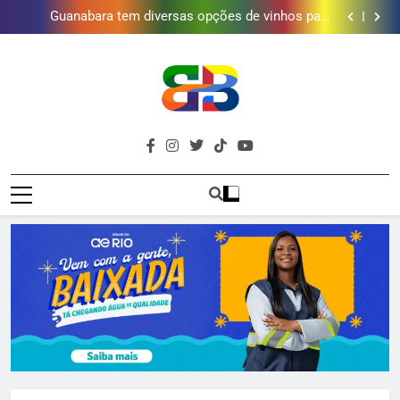
Obra garante a preservação de 190 milhões de litros
de água por ano na Baixada Fluminense
Guanabara tem diversas opções de vinhos para
presentear o seu pai. Descubra como escolher o que
Gastro Samba reúne Nosso Sentimento e Gustavo
mais combina com ele
Lins em Nova Iguaçu neste fim de semana
Shopping Grande Rio sorteia MacBook e oferece
vinho em campanha de Dia dos Pais
Obra garante a preservação de 190 milhões de litros
de água por ano na Baixada Fluminense
Guanabara tem diversas opções de vinhos para
presentear o seu pai. Descubra como escolher o que
Gastro Samba reúne Nosso Sentimento e Gustavo
mais combina com ele
Lins em Nova Iguaçu neste fim de semana
Shopping Grande Rio sorteia MacBook e oferece
Brava
vinho em campanha de Dia dos Pais
Obra garante a preservação de 190 milhões de litros
Baixada Fluminense Em Destaque!
de água por ano na Baixada Fluminense
Baixada