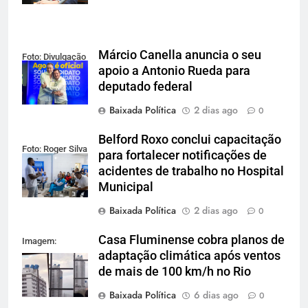
Márcio Canella anuncia o seu
Foto: Divulgação
apoio a Antonio Rueda para
deputado federal
Baixada Política
2 dias ago
0
Belford Roxo conclui capacitação
Foto: Roger Silva
para fortalecer notificações de
acidentes de trabalho no Hospital
Municipal
Baixada Política
2 dias ago
0
Casa Fluminense cobra planos de
Imagem:
adaptação climática após ventos
Reprodução
de mais de 100 km/h no Rio
Baixada Política
6 dias ago
0