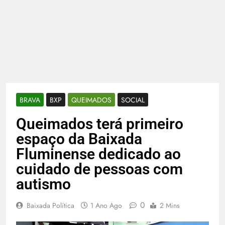
BRAVA
BXP
QUEIMADOS
SOCIAL
Queimados terá primeiro
espaço da Baixada
Fluminense dedicado ao
cuidado de pessoas com
autismo
0
Baixada Política
1 Ano Ago
2 Mins