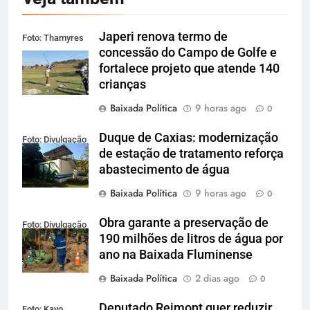
Japeri renova termo de
Foto: Thamyres
concessão do Campo de Golfe e
Cardoso
fortalece projeto que atende 140
crianças
Baixada Política
9 horas ago
0
Duque de Caxias: modernização
Foto: Divulgação
de estação de tratamento reforça
abastecimento de água
Baixada Política
9 horas ago
0
Obra garante a preservação de
Foto: Divulgação
190 milhões de litros de água por
ano na Baixada Fluminense
Baixada Política
2 dias ago
0
Deputado Reimont quer reduzir
Foto: Kayo