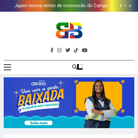
Lins em Nova Iguaçu neste fim de semana
Japeri renova termo de concessão do Campo de
Golfe e fortalece projeto que atende 140 crianças
Duque de Caxias: modernização de estação de
tratamento reforça abastecimento de água
Guanabara tem diversas opções de vinhos para
presentear o seu pai. Descubra como escolher o que
Gastro Samba reúne Nosso Sentimento e Gustavo
mais combina com ele
Lins em Nova Iguaçu neste fim de semana
Japeri renova termo de concessão do Campo de
Golfe e fortalece projeto que atende 140 crianças
Duque de Caxias: modernização de estação de
tratamento reforça abastecimento de água
Guanabara tem diversas opções de vinhos para
Brava
presentear o seu pai. Descubra como escolher o que
Gastro Samba reúne Nosso Sentimento e Gustavo
Baixada Fluminense Em Destaque!
mais combina com ele
Lins em Nova Iguaçu neste fim de semana
Baixada