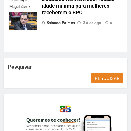
idade mínima para mulheres
Magalhães /
receberem o BPC
Câmara dos
Deputados
Baixada Política
2 dias ago
0
Pesquisar
PESQUISAR