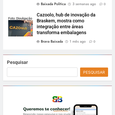
Baixada Política
3 semanas ago
0
Cazoolo, hub de inovação da
Foto: Divulgação
Braskem, mostra como
integração entre áreas
transforma embalagens
Brava Baixada
1 mês ago
0
Pesquisar
PESQUISAR