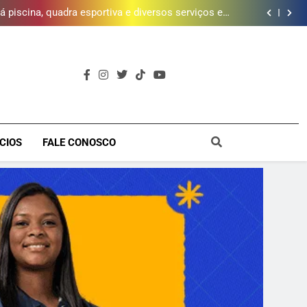
 piscina, quadra esportiva e diversos serviços em
meio a infraestrutura sustentável
brica dos Atores, referência cultural da Baixada, e
mobiliza campanha para reconstrução
e inscrições para Escola Livre de Artes da Baixada
Fluminense
da mais de 2 mil litros de óleo de cozinha usado e
amplia rede de coleta em 18 municípios
 piscina, quadra esportiva e diversos serviços em
meio a infraestrutura sustentável
brica dos Atores, referência cultural da Baixada, e
mobiliza campanha para reconstrução
e inscrições para Escola Livre de Artes da Baixada
Fluminense
a
CIOS
FALE CONOSCO