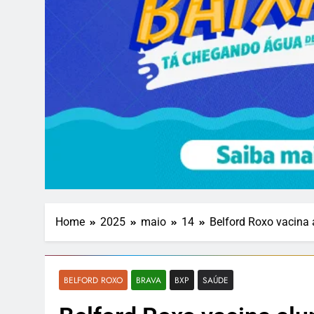
Home
2025
maio
14
Belford Roxo vacina 
BELFORD ROXO
BRAVA
BXP
SAÚDE