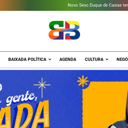
Novo Sesc Duque de Caxias terá
Vendaval atinge Escola Fá
Gomeia Galpão Criativo abr
Programa ambiental arreca
Novo Sesc Duque de Caxias terá
Vendaval atinge Escola Fá
Gomeia Galpão Criativo abr
Brava Baixad
Baixada Fluminense Em Destaque!
BAIXADA POLÍTICA
AGENDA
CULTURA
NEGÓ