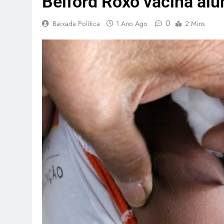
Belford Roxo vacina alu
0
Baixada Política
1 Ano Ago
2 Mins