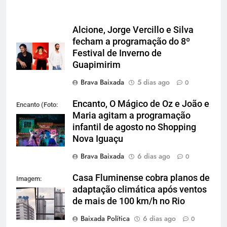
Alcione, Jorge Vercillo e Silva
fecham a programação do 8º
Festival de Inverno de
Guapimirim
Brava Baixada
5 dias ago
0
Encanto, O Mágico de Oz e João e
Encanto (Foto:
Maria agitam a programação
Divulgação)
infantil de agosto no Shopping
Nova Iguaçu
Brava Baixada
6 dias ago
0
Casa Fluminense cobra planos de
Imagem:
adaptação climática após ventos
Reprodução
de mais de 100 km/h no Rio
Baixada Política
6 dias ago
0