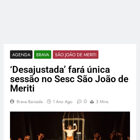
AGENDA
BRAVA
SÃO JOÃO DE MERITI
‘Desajustada’ fará única
sessão no Sesc São João de
Meriti
0
Brava Baixada
1 Ano Ago
3 Mins