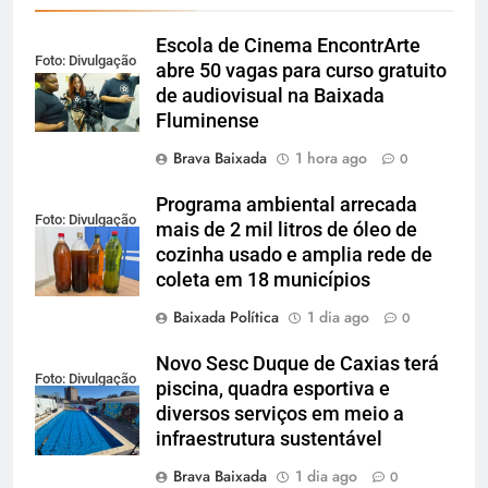
Escola de Cinema EncontrArte
Foto: Divulgação
abre 50 vagas para curso gratuito
de audiovisual na Baixada
Fluminense
Brava Baixada
1 hora ago
0
Programa ambiental arrecada
Foto: Divulgação
mais de 2 mil litros de óleo de
cozinha usado e amplia rede de
coleta em 18 municípios
Baixada Política
1 dia ago
0
Novo Sesc Duque de Caxias terá
Foto: Divulgação
piscina, quadra esportiva e
diversos serviços em meio a
infraestrutura sustentável
Brava Baixada
1 dia ago
0