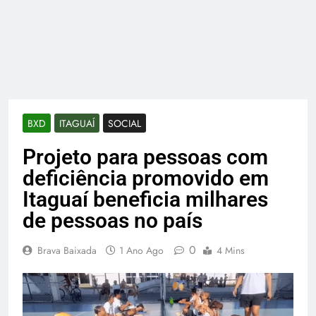
BXD
ITAGUAÍ
SOCIAL
Projeto para pessoas com
deficiência promovido em
Itaguaí beneficia milhares
de pessoas no país
0
Brava Baixada
1 Ano Ago
4 Mins