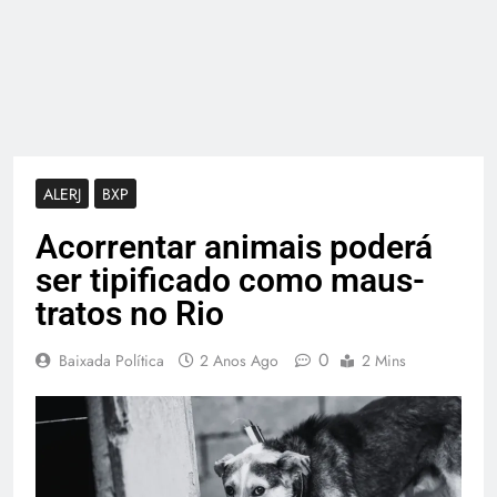
ALERJ
BXP
Acorrentar animais poderá
ser tipificado como maus-
tratos no Rio
0
Baixada Política
2 Anos Ago
2 Mins