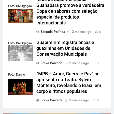
Guanabara promove a verdadeira
Foto: Divulgação
Copa de sabores com seleção
especial de produtos
internacionais
Baixada Política
2 meses ago
0
Guapimirim registra onças e
Foto: Divulgação
guaxinins em Unidades de
Conservação Municipais
Brava Baixada
9 meses ago
0
“MPB – Amor, Guerra e Paz” se
Foto: Danilo
apresenta no Teatro Sylvio
Sérgio
Monteiro, revelando o Brasil em
corpo e ritmos populares
Brava Baixada
9 meses ago
0