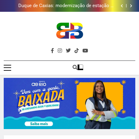
Duque de Caxias: modernização de estação de
tratamento reforça abastecimento de água
Guanabara tem diversas opções de vinhos para
presentear o seu pai. Descubra como escolher o que
Gastro Samba reúne Nosso Sentimento e Gustavo
mais combina com ele
Lins em Nova Iguaçu neste fim de semana
Japeri renova termo de concessão do Campo de
Golfe e fortalece projeto que atende 140 crianças
Duque de Caxias: modernização de estação de
tratamento reforça abastecimento de água
Guanabara tem diversas opções de vinhos para
presentear o seu pai. Descubra como escolher o que
Gastro Samba reúne Nosso Sentimento e Gustavo
mais combina com ele
Lins em Nova Iguaçu neste fim de semana
Brava
Baixada Fluminense Em Destaque!
Baixada