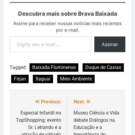
Descubra mais sobre Brava Baixada
Assine para receber nossas notícias mais recentes
por e-mail.
Assinar
Tagged:
Baixada Fluminense
Duque de Caxias
Firjan
Itaguaí
Meio Ambiente
Previous:
Next:
Especial Infantil no
Museu Ciência e Vida
TopShopping: evento
debate Diálogos na
Sr. Letrando é a
Educação e a
atração de sábado
Importância do