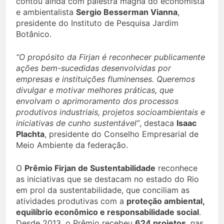
contou ainda com palestra magna do economista
e ambientalista
Sergio Besserman Vianna
,
presidente do Instituto de Pesquisa Jardim
Botânico.
“O propósito da Firjan é reconhecer publicamente
ações bem-sucedidas desenvolvidas por
empresas e instituições fluminenses. Queremos
divulgar e motivar melhores práticas, que
envolvam o aprimoramento dos processos
produtivos industriais, projetos socioambientais e
iniciativas de cunho sustentável”
, destaca
Isaac
Plachta
, presidente do Conselho Empresarial de
Meio Ambiente da federação.
O
Prêmio Firjan de Sustentabilidade
reconhece
as iniciativas que se destacam no estado do Rio
em prol da sustentabilidade, que conciliam as
atividades produtivas com a
proteção ambiental,
equilíbrio econômico e responsabilidade social
.
Desde 2013, o Prêmio recebeu
624 projetos
, nas