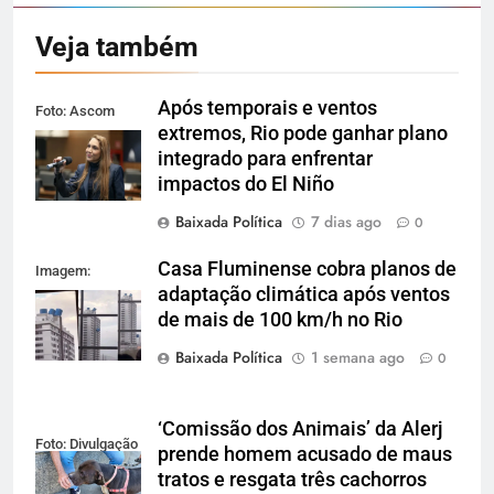
Veja também
Após temporais e ventos
Foto: Ascom
extremos, Rio pode ganhar plano
Alerj
integrado para enfrentar
impactos do El Niño
Baixada Política
7 dias ago
0
Casa Fluminense cobra planos de
Imagem:
adaptação climática após ventos
Reprodução
de mais de 100 km/h no Rio
Baixada Política
1 semana ago
0
‘Comissão dos Animais’ da Alerj
Foto: Divulgação
prende homem acusado de maus
tratos e resgata três cachorros