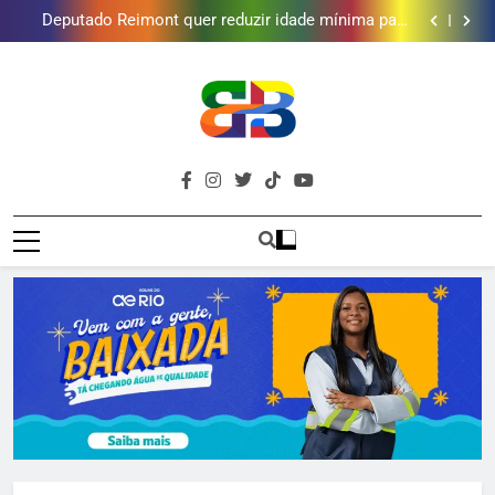
Deputado Reimont quer reduzir idade mínima para
mulheres receberem o BPC
Onda Verde realiza oficina de fotografia e
conservação ambiental em Xerém
Nilópolis na Campanha Nacional de Multivacinação
Obra garante a preservação de 190 milhões de litros
de água por ano na Baixada Fluminense
Deputado Reimont quer reduzir idade mínima para
mulheres receberem o BPC
Onda Verde realiza oficina de fotografia e
conservação ambiental em Xerém
Nilópolis na Campanha Nacional de Multivacinação
Brava
Baixada Fluminense Em Destaque!
Baixada