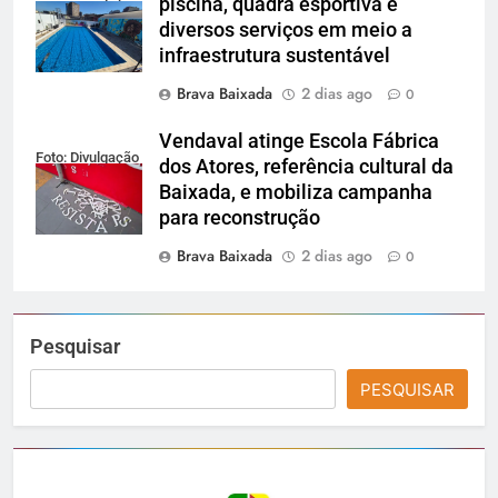
piscina, quadra esportiva e
diversos serviços em meio a
infraestrutura sustentável
Brava Baixada
2 dias ago
0
Vendaval atinge Escola Fábrica
Foto: Divulgação
dos Atores, referência cultural da
Baixada, e mobiliza campanha
para reconstrução
Brava Baixada
2 dias ago
0
Pesquisar
PESQUISAR