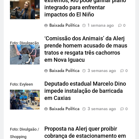
extremos, Rio pode ganhar plano
Alerj
integrado para enfrentar
impactos do El Niño
Baixada Política
1 semana ago
0
‘Comissão dos Animais’ da Alerj
Foto: Divulgação
prende homem acusado de maus
tratos e resgata três cachorros
em Nova Iguacu
Baixada Política
3 semanas ago
0
Deputado estadual Marcelo Dino
Foto: Evyleen
impede instalação de barricada
Freitas
em Caxias
Baixada Política
3 semanas ago
0
Proposta na Alerj quer proibir
Foto: Divulgaão /
cobrança de estacionamento em
Shopping