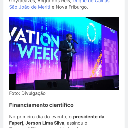
Goytacazes, Angra dos Reis,
Duque de Caxias
,
São João de Meriti
e Nova Friburgo.
Foto: Divulgação
Financiamento científico
No primeiro dia do evento, o
presidente da
Faperj, Jerson Lima Silva
, assinou o