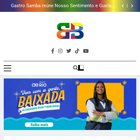
Deputado Reimont quer reduzir idade mínima para
mulheres receberem o BPC
Gastro Samba reúne Nosso Sentimento e Gustavo
Lins em Nova Iguaçu neste fim de semana
Shopping Grande Rio sorteia MacBook e oferece
vinho em campanha de Dia dos Pais
Obra garante a preservação de 190 milhões de litros
de água por ano na Baixada Fluminense
Deputado Reimont quer reduzir idade mínima para
mulheres receberem o BPC
Gastro Samba reúne Nosso Sentimento e Gustavo
Lins em Nova Iguaçu neste fim de semana
Shopping Grande Rio sorteia MacBook e oferece
vinho em campanha de Dia dos Pais
Obra garante a preservação de 190 milhões de litros
Brava
de água por ano na Baixada Fluminense
Deputado Reimont quer reduzir idade mínima para
Baixada Fluminense Em Destaque!
mulheres receberem o BPC
Baixada