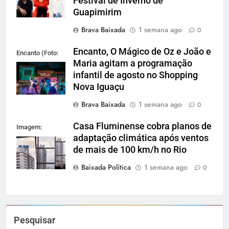
Festival de Inverno de
Guapimirim
Brava Baixada
1 semana ago
0
Encanto, O Mágico de Oz e João e
Encanto (Foto:
Maria agitam a programação
Divulgação)
infantil de agosto no Shopping
Nova Iguaçu
Brava Baixada
1 semana ago
0
Casa Fluminense cobra planos de
Imagem:
adaptação climática após ventos
Reprodução
de mais de 100 km/h no Rio
Baixada Política
1 semana ago
0
Pesquisar