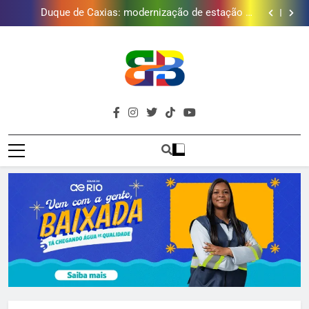
Duque de Caxias: modernização de estação de
tratamento reforça abastecimento de água
Guanabara tem diversas opções de vinhos para
presentear o seu pai. Descubra como escolher o que
Gastro Samba reúne Nosso Sentimento e Gustavo
mais combina com ele
Lins em Nova Iguaçu neste fim de semana
Japeri renova termo de concessão do Campo de
Golfe e fortalece projeto que atende 140 crianças
Duque de Caxias: modernização de estação de
tratamento reforça abastecimento de água
Guanabara tem diversas opções de vinhos para
presentear o seu pai. Descubra como escolher o que
Gastro Samba reúne Nosso Sentimento e Gustavo
mais combina com ele
Lins em Nova Iguaçu neste fim de semana
Brava
Baixada Fluminense Em Destaque!
Baixada