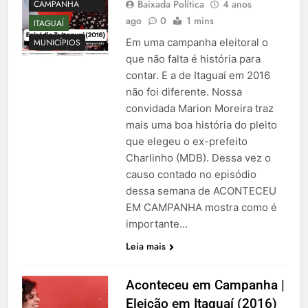
Baixada Política
4 anos
CAMPANHA
ago
0
1 mins
ITAGUAÍ
Em uma campanha eleitoral o
MUNICÍPIOS
que não falta é história para
contar. E a de Itaguaí em 2016
não foi diferente. Nossa
convidada Marion Moreira traz
mais uma boa história do pleito
que elegeu o ex-prefeito
Charlinho (MDB). Dessa vez o
causo contado no episódio
dessa semana de ACONTECEU
EM CAMPANHA mostra como é
importante…
Leia mais
Aconteceu em Campanha |
Eleição em Itaguaí (2016)