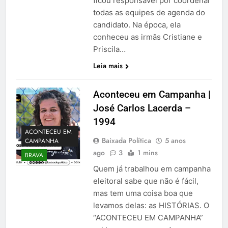
ficou responsável por coordenar
todas as equipes de agenda do
candidato. Na época, ela
conheceu as irmãs Cristiane e
Priscila…
Leia mais
Aconteceu em Campanha |
José Carlos Lacerda –
1994
ACONTECEU EM
Baixada Política
5 anos
CAMPANHA
ago
3
1 mins
BRAVA
Quem já trabalhou em campanha
eleitoral sabe que não é fácil,
mas tem uma coisa boa que
levamos delas: as HISTÓRIAS. O
“ACONTECEU EM CAMPANHA”