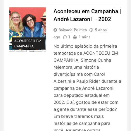
Aconteceu em Campanha |
André Lazaroni – 2002
Baixada Política
5 anos
ago
1
1 mins
ACONTECEU EM
No último episódio da primeira
CAMPANHA
temporada de ACONTECEU EM
CAMPANHA, Simone Cunha
relembra uma história
divertidíssima com Carol
Albertini e Paulo Rider durante a
campanha de André Lazaroni
para deputado estadual em
2002. E aí, gostou de estar com
a gente durante esse período?
Em breve traremos mais
histórias de campanha para
você. Relembre outros…