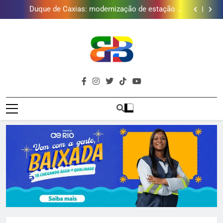
Duque de Caxias: modernização de estação de
tratamento reforça abastecimento de água
Guanabara tem diversas opções de vinhos para
presentear o seu pai. Descubra como escolher o que
Gastro Samba reúne Nosso Sentimento e Gustavo
mais combina com ele
Lins em Nova Iguaçu neste fim de semana
Japeri renova termo de concessão do Campo de
Golfe e fortalece projeto que atende 140 crianças
Duque de Caxias: modernização de estação de
tratamento reforça abastecimento de água
Guanabara tem diversas opções de vinhos para
presentear o seu pai. Descubra como escolher o que
Gastro Samba reúne Nosso Sentimento e Gustavo
mais combina com ele
Lins em Nova Iguaçu neste fim de semana
Brava
Baixada Fluminense Em Destaque!
Baixada