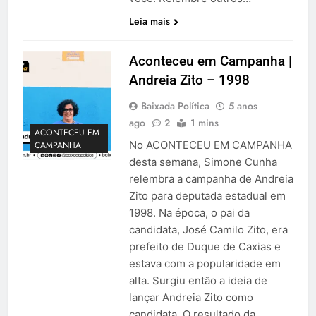
Leia mais
Aconteceu em Campanha |
Andreia Zito – 1998
Baixada Política
5 anos
ago
2
1 mins
ACONTECEU EM
No ACONTECEU EM CAMPANHA
CAMPANHA
desta semana, Simone Cunha
relembra a campanha de Andreia
Zito para deputada estadual em
1998. Na época, o pai da
candidata, José Camilo Zito, era
prefeito de Duque de Caxias e
estava com a popularidade em
alta. Surgiu então a ideia de
lançar Andreia Zito como
candidata. O resultado da