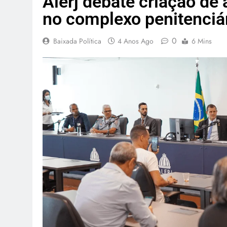
Alerj debate criação d
no complexo penitenciár
0
Baixada Política
4 Anos Ago
6 Mins