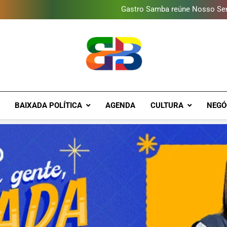
Gastro Samba reúne Nosso Sen
Shopping Grande Rio sorteia
Obra garante a preservação d
Guanabara tem diversas opç
Gastro Samba reúne Nosso Sen
Shopping Grande Rio sorteia
Obra garante a preservação d
Brava Baixad
Baixada Fluminense Em Destaque!
BAIXADA POLÍTICA
AGENDA
CULTURA
NEGÓ