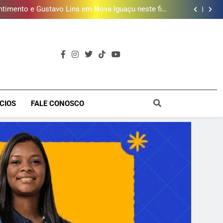
timento e Gustavo Lins em Nova Iguaçu neste fim
de semana
 MacBook e oferece vinho em campanha de Dia dos
Pais
e 190 milhões de litros de água por ano na Baixada
Fluminense
ões de vinhos para presentear o seu pai. Descubra
como escolher o que mais combina com ele
timento e Gustavo Lins em Nova Iguaçu neste fim
de semana
 MacBook e oferece vinho em campanha de Dia dos
Pais
e 190 milhões de litros de água por ano na Baixada
Fluminense
a
CIOS
FALE CONOSCO