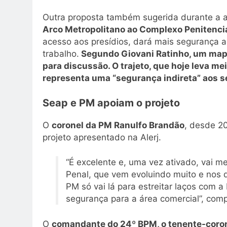
Outra proposta também sugerida durante a a
Arco Metropolitano ao Complexo Penitenciá
acesso aos presídios, dará mais segurança aos
trabalho.
Segundo Giovani Ratinho, um mapa 
para discussão. O trajeto, que hoje leva mei
representa uma “segurança indireta” aos s
Seap e PM apoiam o projeto
O
coronel da PM Ranulfo Brandão
, desde 2
projeto apresentado na Alerj.
“É excelente e, uma vez ativado, vai me
Penal, que vem evoluindo muito e nos d
PM só vai lá para estreitar laços com 
segurança para a área comercial”, comp
O
comandante do 24º BPM, o tenente-coron